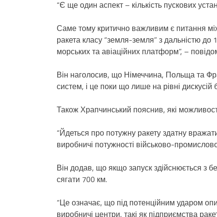
“Є ще один аспект – кількість пускових уста
Саме тому критично важливим є питання між
ракета класу “земля-земля” з дальністю до 1
морських та авіаційних платформ”, – повідо
Він наголосив, що Німеччина, Польща та Ф
систем, і це поки що лише на рівні дискусій бе
Також Храпчинський пояснив, які можливост
“Йдеться про потужну ракету здатну вражати
виробничі потужності військово-промислово
Він додав, що якщо запуск здійснюється з б
сягати 700 км.
“Це означає, що під потенційним ударом опи
виробничі центри, такі як підприємства раке