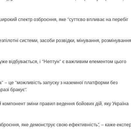
ирокий спектр озброєння, яке “суттєво впливає на перебіг
безпілотні системи, засоби розвідки, мінування, розмінування
 уже відбувається, і “Нептун” є важливим елементом цього
а” – це “можливість запуску з наземної платформи без
разі бракує”.
ий компонент зміни правил ведення бойових дій
,
яку Україна
зброєння, яке демонструє свою ефективність”, – каже експер