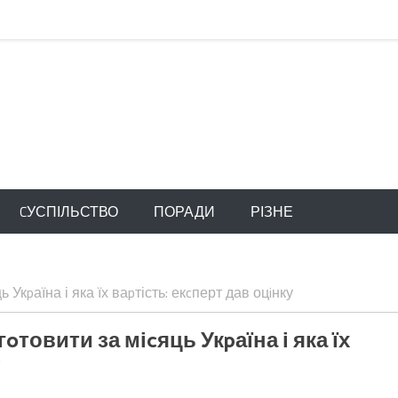
CУСПІЛЬСТВО
ПОРАДИ
РІЗНЕ
Укpаїна і яка їх ваpтість: екcперт дав оцiнку
oтовити за міcяць Укpаїна і яка їх