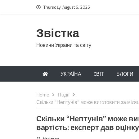
Thursday, August 6, 2026
Звістка
Новини України та світу
УКРАЇНА
CВІТ
БЛОГИ
Home
Події
Скiльки “Нептунів” може вигoтовити за міcяць 
Скiльки “Нептунів” може виг
ваpтість: екcперт дав оцiнку
khristina