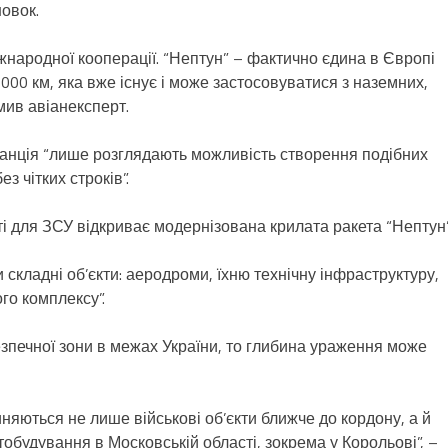
новок.
народної кооперації. “Нептун” – фактично єдина в Європі
000 км, яка вже існує і може застосовуватися з наземних,
мив авіанексперт.
ранція “лише розглядають можливість створення подібних
з чітких строків”.
і для ЗСУ відкриває модернізована крилата ракета “Нептун”
 складні об’єкти: аеродроми, їхню технічну інфраструктуру,
го комплексу”.
езпечної зони в межах України, то глибина ураження може
няються не лише військові об’єкти ближче до кордону, а й
тобудування в Московській області, зокрема у Корольові”, –