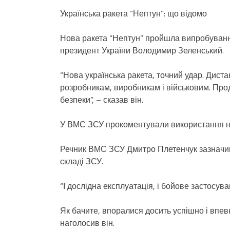
Українська ракета “Нептун”: що відомо
Нова ракета “Нептун” пройшла випробуванн
президент України Володимир Зеленський.
“Нова українська ракета, точний удар. Дист
розробникам, виробникам і військовим. Пр
безпеки”, – сказав він.
У ВМС ЗСУ прокоментували використання нов
Речник ВМС ЗСУ Дмитро Плетенчук зазначив,
складі ЗСУ.
“І дослідна експлуатація, і бойове застосув
Як бачите, впоралися досить успішно і впев
наголосив він.