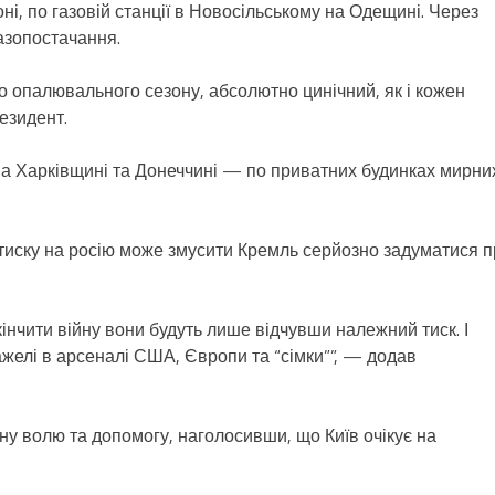
ні, по газовій станції в Новосільському на Одещині. Через
азопостачання.
до опалювального сезону, абсолютно цинічний, як і кожен
езидент.
на Харківщині та Донеччині — по приватних будинках мирни
тиску на росію може змусити Кремль серйозно задуматися п
інчити війну вони будуть лише відчувши належний тиск. І
желі в арсеналі США, Європи та “сімки””, — додав
ну волю та допомогу, наголосивши, що Київ очікує на