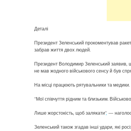
Деталі
Президент Зеленський прокоментував ракетн
забрав життя двох людей.
Президент Володимир Зеленський заявив, що
не мав жодного військового сенсу й був сп
На місці працюють рятувальники та медики.
“Мої співчуття рідним та близьким. Військово
Лише жорстокість, щоб залякати”
,
— наголос
Зеленський також згадав інші удари, які ро