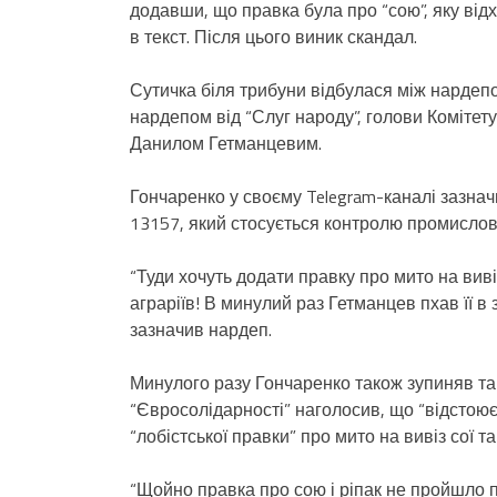
додавши, що правка була про “сою”, яку відх
в текст. Після цього виник скандал.
Сутичка біля трибуни відбулася між нардепо
нардепом від “Слуг народу”, голови Комітету
Данилом Гетманцевим.
Гончаренко у своєму Telegram-каналі зазнач
13157, який стосується контролю промислов
“Туди хочуть додати правку про мито на виві
аграріїв! В минулий раз Гетманцев пхав її 
зазначив нардеп.
Минулого разу Гончаренко також зупиняв так
“Євросолідарності” наголосив, що “відстоює п
“лобістської правки” про мито на вивіз сої та
“Щойно правка про сою і ріпак не пройшло 