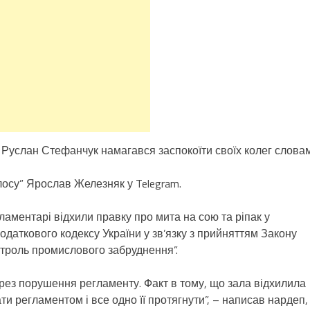
кер Руслан Стефанчук намагався заспокоїти своїх колег слова
лосу” Ярослав Железняк у Telegram.
аментарі відхили правку про мита на сою та ріпак у
одаткового кодексу України у зв’язку з прийняттям Закону
нтроль промислового забруднення”.
ерез порушення регламенту. Факт в тому, що зала відхилила
и регламентом і все одно її протягнути”, – написав нардеп,