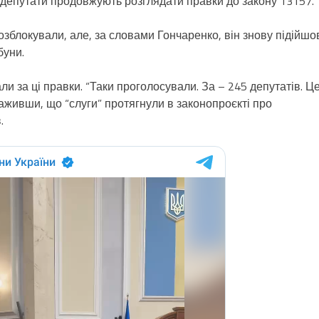
 депутати продовжують розглядати правки до закону 13157.
озблокували, але, за словами Гончаренко, він знову підійшо
буни.
и за ці правки. “Таки проголосували. За – 245 депутатів. Ц
важивши, що “слуги” протягнули в законопроєкті про
.