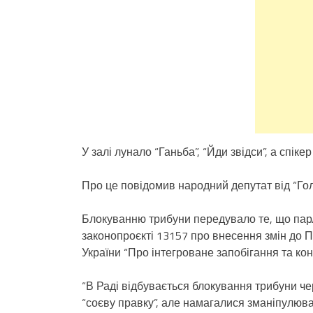
У залі лунало “Ганьба”, “Йди звідси”, а спі
Про це повідомив народний депутат від “Го
Блокуванню трибуни передувало те, що парл
законопроєкті 13157 про внесення змін до П
України “Про інтегроване запобігання та ко
“В Раді відбувається блокування трибуни ч
“соєву правку”, але намагалися зманіпулюват