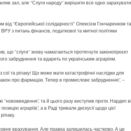
илив зал, але “Слуги народу” вирішити все одно зарахувати 
м від “Європейської солідарності” Олексієм Гончаренком т
 ВРУ з питань фінансів, податкової та митної політики
ив, що “слуги” знову намагаються протягнути законопроєкт
ого забруднення та вдарить по українським аграріям.
з сої та ріпаку! Що може мати катастрофічні наслідки для
в закон про фармацію. Тепер в промислове забруднення”, –
і “нововведення”, та й цього разу виступив проти. Нардеп в
озицію аграріїв”, а в Раді тривали дискусії щодо цієї
 ріпаку.
повне врахування. Але правка залишилась частково. А це