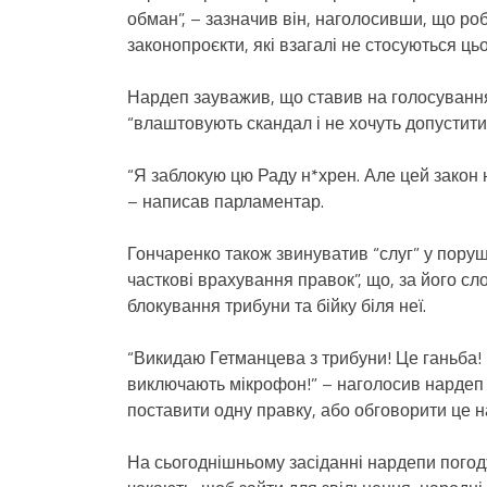
обман”, – зазначив він, наголосивши, що роб
законопроєкти, які взагалі не стосуються цьо
Нардеп зауважив, що ставив на голосування
“влаштовують скандал і не хочуть допустити
“Я заблокую цю Раду н*хрен. Але цей закон н
– написав парламентар.
Гончаренко також звинуватив “слуг” у пору
часткові врахування правок”, що, за його с
блокування трибуни та бійку біля неї.
“Викидаю Гетманцева з трибуни! Це ганьба! 
виключають мікрофон!” – наголосив нардеп 
поставити одну правку, або обговорити це н
На сьогоднішньому засіданні нардепи погодж