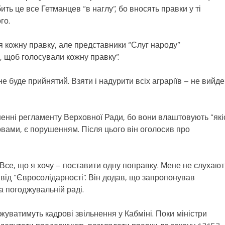
ить це все Гетманцев “в наглу”, бо вносять правки у ті
го.
 кожну правку, але представники “Слуг народу”
, щоб голосували кожну правку”.
е буде прийнятий. Взяти і надурити всіх аграріїв – не вийде”
шенні регламенту Верховної Ради, бо вони влаштовують “які
ловами, є порушенням. Після цього він оголосив про
Все, що я хочу – поставити одну поправку. Мене не слухають
від “Євросолідарності”. Він додав, що запропонував
а погоджувальній раді.
уватимуть кадрові звільнення у Кабміні. Поки міністри