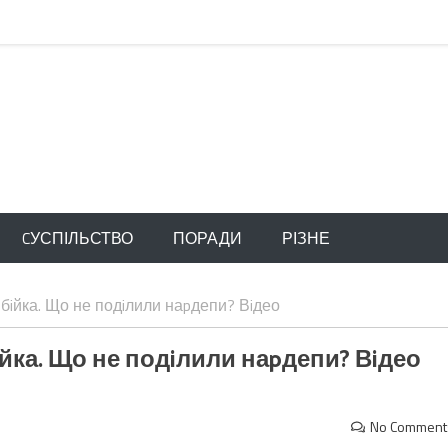
CУСПІЛЬСТВО
ПОРАДИ
РІЗНЕ
 бiйка. Що не подiлили наpдепи? Вiдео
iйка. Що не подiлили наpдепи? Вiдео
No Comment