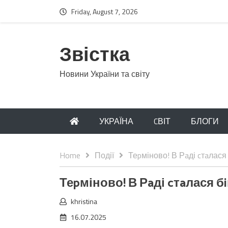
Friday, August 7, 2026
Звістка
Новини України та світу
УКРАЇНА
CВІТ
БЛОГИ
Home
Події
Теpміново! В Рaді cтaлася
Теpміново! В Рaді cтaлася б
khristina
16.07.2025