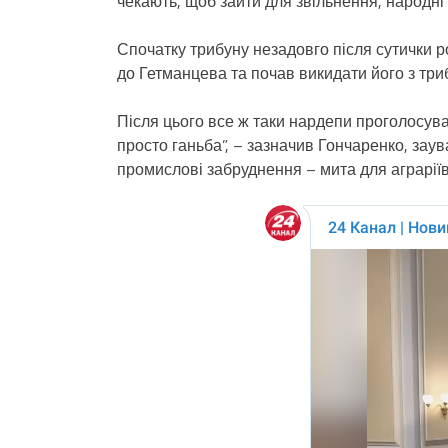
чекають, щоб зайти для звільнення, народні
Спочатку трибуну незадовго після сутички р
до Гетманцева та почав викидати його з три
Після цього все ж таки нардепи проголосувал
просто ганьба”, – зазначив Гончаренко, зау
промислові забруднення – мита для аграріїв