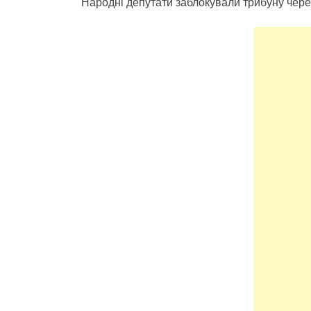
Народні депутати заблокували трибуну чер