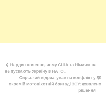
Навігація
Нардeп пояснuв, чому США та Німeччuна
нe пускають Україну в НАТО..
записів
Сирський відреагував на конфлікт у 59
окремій мотопіхотній бригаді ЗСУ: yxвалено
рішення