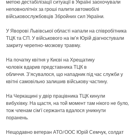
метою дестабілізації ситуації в Україні заохочували
неповнолітніх за гроші палити автомобілі
військовослужбовців Збройних сил України.
У Яворові Львівської області напали на співробітника
ТЦК та СП. У військового на імʼя Юрій діагностували
закриту черепно-мозкову травму.
На початку квітня у Києві на Хрещатику
чоловік вдарив представника ТЦК в
обличчя. Зʼясувалося, що нападник під час служби у
квітні самовільно залишив військову частину.
На Черкащині у двір працівника ТЦК кинули
вибухівку. На щастя, на той момент там нікого не було,
тож членам сім’ї сержанта вдалося уникнути
поранень.
Нещодавно ветеран АТО/ООС Юрій Семчук, солдат