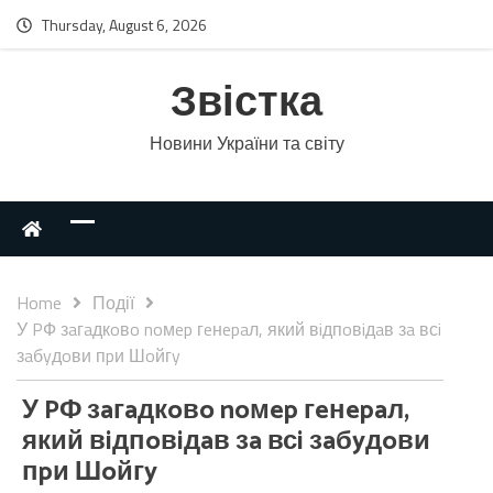
Thursday, August 6, 2026
Звістка
Новини України та світу
Home
Події
У PФ зaгaдкoвo noмep гeнepaл, який вiдпoвiдaв зa всi
зaбyдoви пpи Шoйгy
У PФ зaгaдкoвo noмep гeнepaл,
який вiдпoвiдaв зa всi зaбyдoви
пpи Шoйгy