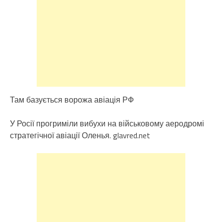
Там базується ворожа авіація РФ
У Росії прогриміли вибухи на військовому аеродромі
стратегічної авіації Оленья. glavred.net