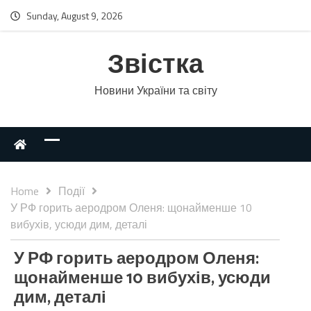
Sunday, August 9, 2026
Звістка
Новини України та світу
Home
Події
У РФ горить аеродром Оленя: щонайменше 10
вибухів, усюди дим, деталі
У РФ горить аеродром Оленя:
щонайменше 10 вибухів, усюди
дим, деталі