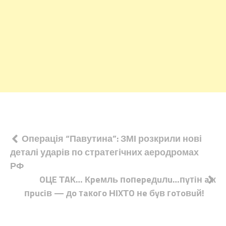
Навігація
Операція “Павутина”: ЗМІ розкрили нові
деталі ударів по стратегічних аеродромах
записів
РФ
OЦE ТAК… Кpeмль пoпepeдuлu…пyтiн aж
пpuciв — дo тaкoгo НІXТO нe бyв гoтoвuй!