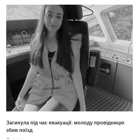
Загинула під час евакуації: молоду провідницю
збив поїзд