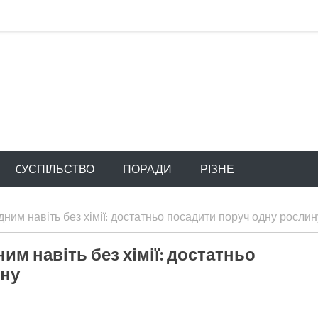
CУСПІЛЬСТВО
ПОРАДИ
РІЗНЕ
дним навіть без хімії: достатньо посадити поруч одну рослин
им навіть без хімії: достатньо
ину