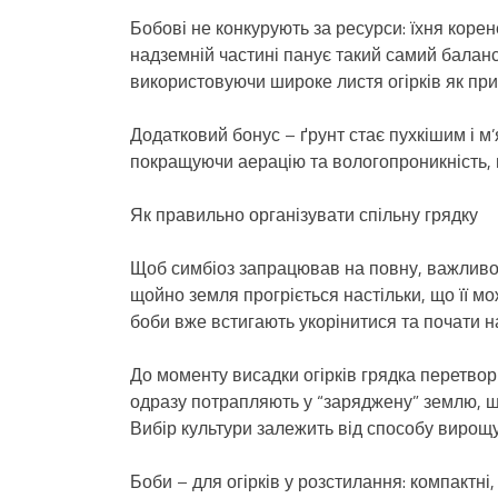
Бобові не конкурують за ресурси: їхня корен
надземній частині панує такий самий балан
використовуючи широке листя огірків як при
Додатковий бонус – ґрунт стає пухкішим і м
покращуючи аерацію та вологопроникність, 
Як правильно організувати спільну грядку
Щоб симбіоз запрацював на повну, важливо
щойно земля прогріється настільки, що її мо
боби вже встигають укорінитися та почати н
До моменту висадки огірків грядка перетво
одразу потрапляють у “заряджену” землю, що 
Вибір культури залежить від способу вирощ
Боби – для огірків у розстилання: компактні