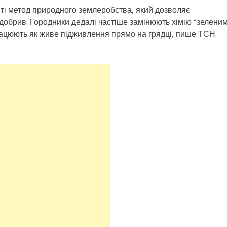
ті метод природного землеробства, який дозволяє
 добрив. Городники дедалі частіше замінюють хімію “зелени
ацюють як живе підживлення прямо на грядці, пише ТСН.