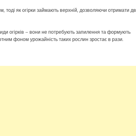
м, тоді як огірки займають верхній, дозволяючи отримати д
риди огірків – вони не потребують запилення та формують
зотним фоном урожайність таких рослин зростає в рази.