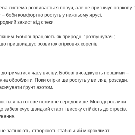
ева система розвивається поруч, але не пригнічує огіркову. 
с – боби комфортно ростуть у нижньому ярусі,
родний захист від спеки.
’якшим. Бобові працюють як природні “розпушувачі”,
що пришвидшує розвиток огіркових коренів.
 дотриматися часу висіву. Бобові висаджують першими –
жна обробляти. Поки огірки ще ростуть у вигляді розсади,
асичувати ґрунт азотом.
рюється на готове поживне середовище. Молоді рослини
забезпечує швидкий старт і високу стійкість до стресів.
ування:
, не затінюють, створюють стабільний мікроклімат.