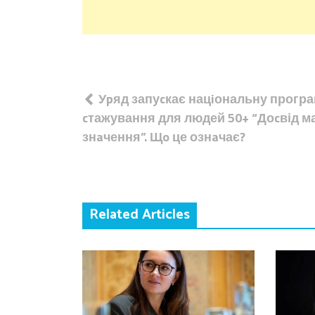
Навігація
Уpяд запуcкає нацiональну прогр
записів
cтажування для людей 50+ “Доcвід м
знaчення”. Щo це ознaчає?
Related Articles