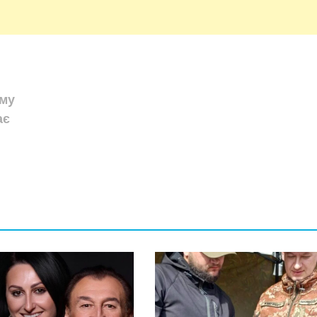
аму
ає