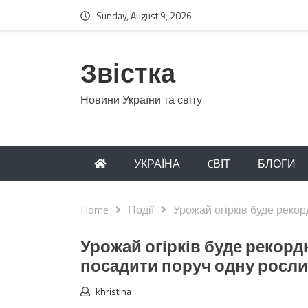
Sunday, August 9, 2026
Звістка
Новини України та світу
УКРАЇНА
CВІТ
БЛОГИ
Home
Події
Урожай огірків буде рекор
Урожай огірків буде рекордн
посадити поруч одну росл
khristina