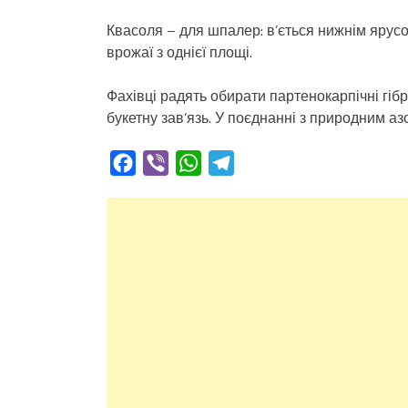
Квасоля – для шпалер: в’ється нижнім ярусо
врожаї з однієї площі.
Фахівці радять обирати партенокарпічні гіб
букетну зав’язь. У поєднанні з природним а
Facebook
Viber
WhatsApp
Telegram