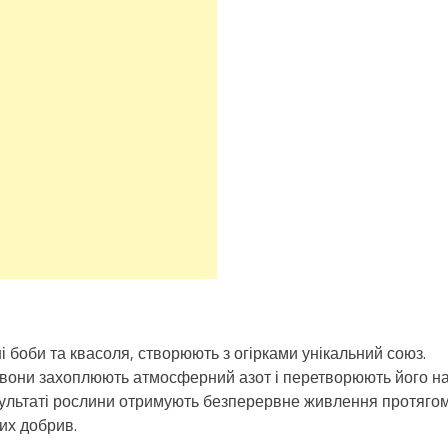
і боби та квасоля, створюють з огірками унікальний союз.
 вони захоплюють атмосферний азот і перетворюють його н
результаті рослини отримують безперервне живлення протяго
их добрив.