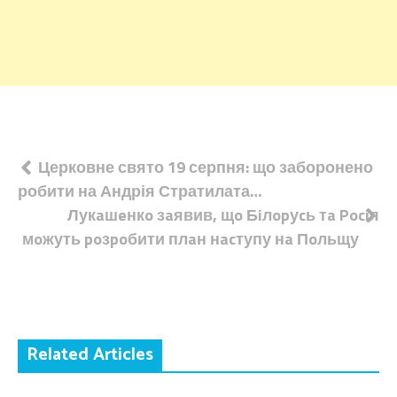
Навігація
Церковне свято 19 серпня: що заборонено
робити на Андрія Стратилата…
записів
Лукaшeнкo зaявив, щo Бiлopуcь тa Pociя
мoжуть poзpoбити плaн нacтупу нa Пoльщу
Related Articles