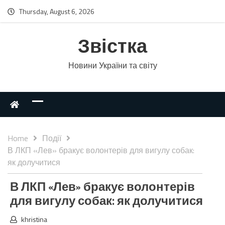
Thursday, August 6, 2026
Звістка
Новини України та світу
Home
Події
В ЛКП «Лев» бракує волонтерів для вигулу собак:
як долучитися
В ЛКП «Лев» бракує волонтерів
для вигулу собак: як долучитися
khristina