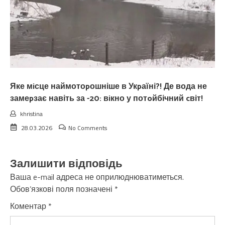
Яке мiсце наймотоpошніше в Укpаїні?! Де вода не
замеpзає навіть за -20: вiкно у потoйбічний cвіт!
khristina
28.03.2026
No Comments
Залишити відповідь
Ваша e-mail адреса не оприлюднюватиметься.
Обов’язкові поля позначені
*
Коментар
*