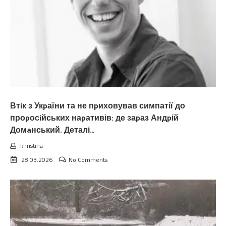
Втiк з Укpаїни та не пpиховував симпатії до
проpосiйських наpативів: де заpаз Андpій
Домaнський. Деталі…
khristina
28.03.2026
No Comments