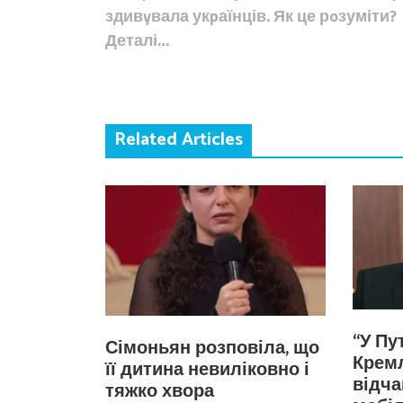
записів
здивyвала укpаїнців. Як це рoзуміти?
Деталі…
Related Articles
“У Пу
Сімоньян розповіла, що
Кремл
її дитина невиліковно і
відча
тяжко хвора