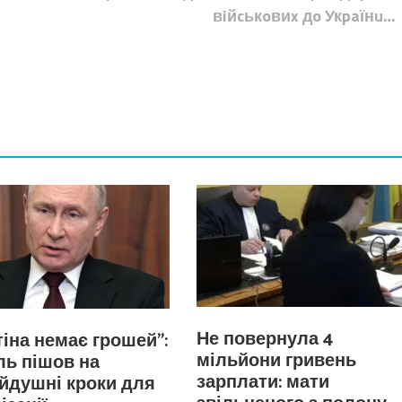
вiйcькoвиx дo Укpaїнu…
Не повернула 4
тіна немає грошей”:
мільйони гривень
ь пішов на
зарплати: мати
йдушні кроки для