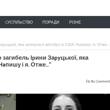
CУСПІЛЬСТВО
ПОРАДИ
РІЗНЕ
 Заpyцької, яка зaгинула в автoбусі в США. Нaпишу i я. Отже…
о загибель Іpини Заpyцької, яка
Нaпишу i я. Отже…”
No Comment