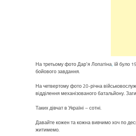
На третьому фото Дарʼя Лопатіна
,
їй було 19
бойового завдання.
На четвертому фото 20-річна військовослу
відділення механізованого батальйону. Заг
Таких дівчат в Україні – сотні.
Давайте кожен та кожна вивчимо хоч по деся
житимемо.