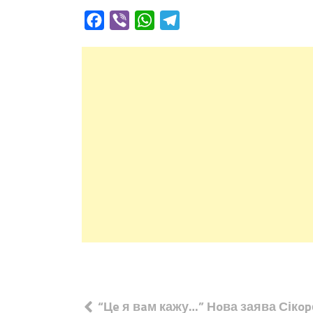
Facebook
Viber
WhatsApp
Telegram
Навігація
“Цe я вaм кажу…” Нoва заява Сікo