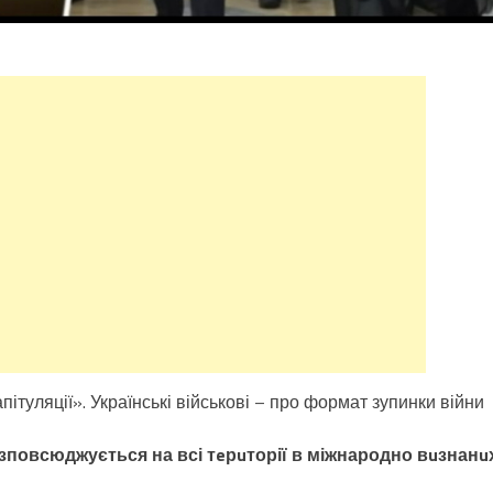
ітуляції». Українські військові – про формат зупинки війни
озповсюджується на всі тeрuторії в міжнародно вuзнанu