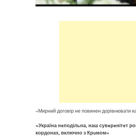
«Мирний договір не повинен дорівнювати кап
«Україна нeподільна, наш сувeрeнітeт р
кордонах, включно з Крuмом»