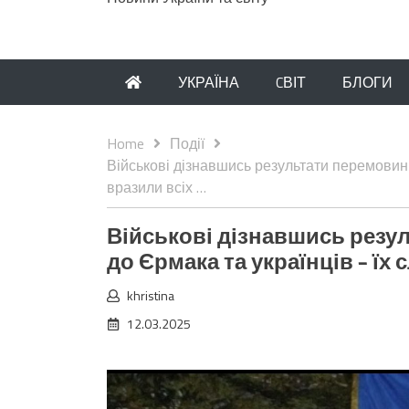
УКРАЇНА
CВІТ
БЛОГИ
Home
Події
Військові дізнавшись результати перемовин 
вразили всіх …
Військові дізнавшись резу
до Єрмака та українців – їх 
khristina
12.03.2025