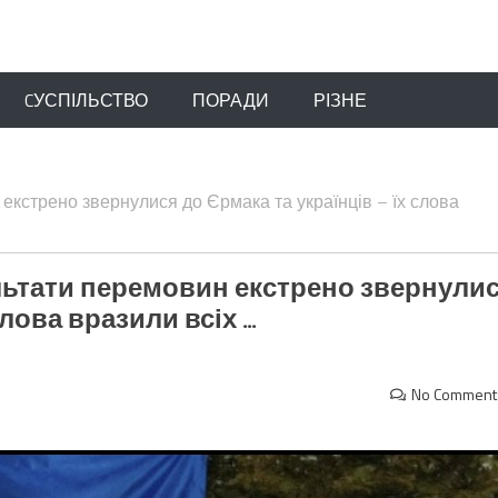
CУСПІЛЬСТВО
ПОРАДИ
РІЗНЕ
екстрено звернулися до Єрмака та українців – їх слова
льтати перемовин екстрено звернули
слова вразили всіх …
No Comment