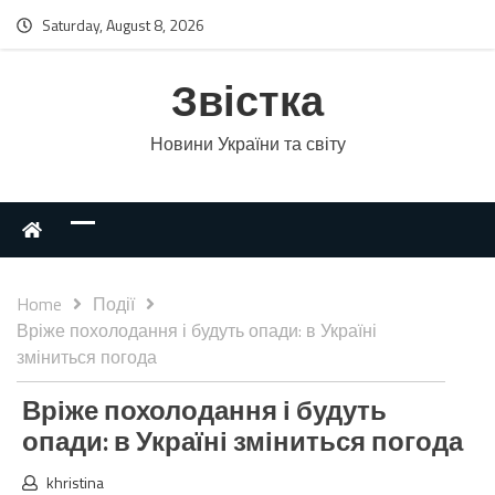
Saturday, August 8, 2026
Звістка
Новини України та світу
Home
Події
Вріже похолодання і будуть опади: в Україні
зміниться погода
Вріже похолодання і будуть
опади: в Україні зміниться погода
khristina