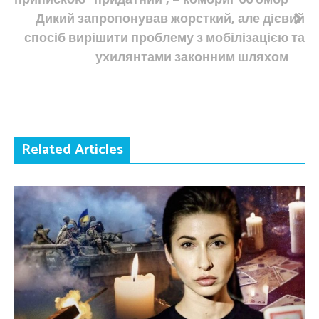
записів
Дикий запропонував жорсткий, але дієвий
спосіб вирішити проблему з мобілізацією та
ухилянтами законним шляхом
Related Articles