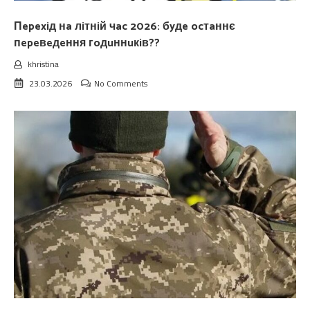
Пepexiд нa лiтнiй чac 2026: бyдe ocтaннє
пepeвeдeння гoдuннuкiв??
khristina
23.03.2026
No Comments