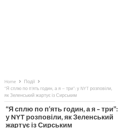
Home
Події
“Я сплю по п’ять годин, а я – три”: у NYT розповіли,
як Зеленський жартує із Сирським
“Я сплю по п’ять годин, а я – три”:
у NYT розповіли, як Зеленський
жартує із Сирським