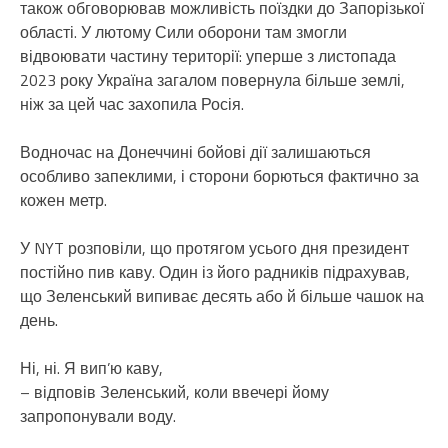
також обговорював можливість поїздки до Запорізької
області. У лютому Сили оборони там змогли
відвоювати частину території: уперше з листопада
2023 року Україна загалом повернула більше землі,
ніж за цей час захопила Росія.
Водночас на Донеччині бойові дії залишаються
особливо запеклими, і сторони борються фактично за
кожен метр.
У NYT розповіли, що протягом усього дня президент
постійно пив каву. Один із його радників підрахував,
що Зеленський випиває десять або й більше чашок на
день.
Ні, ні. Я вип’ю каву,
– відповів Зеленський, коли ввечері йому
запропонували воду.