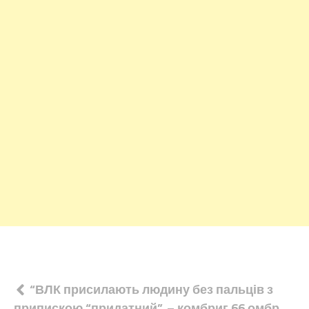
Навігація
“ВЛК присилають людину без пальців з
припискою “придатний”, – комбриг 66 омбр