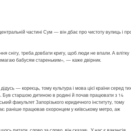
ентральній частині Сум — він дбає про чистоту вулиць і пр
ня снігу, треба довбати кригу, щоб люди не впали. А влітку
опомагаю бабусям стареньким», — каже двірник.
дідусь — кореєць, тому культура і мова цієї країни серед тих
4. Був старшою дитиною в родині й почав працювати з 14
ський факультет Запорізького юридичного інституту, тому
ідає: раніше працював охоронцем у київському метро, аж
сь питати, слово за слово, він сказав: „У нас є вакансія