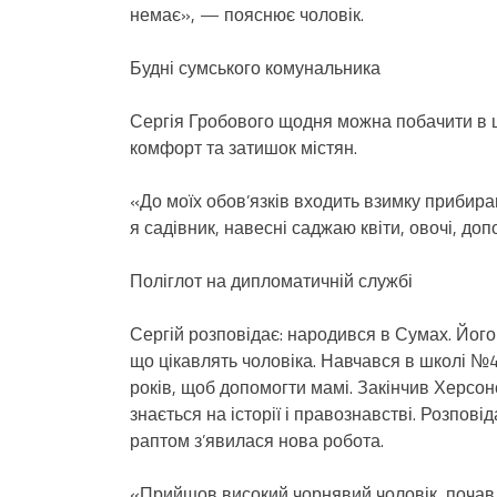
немає», — пояснює чоловік.
Будні сумського комунальника
Сергія Гробового щодня можна побачити в ц
комфорт та затишок містян.
«До моїх обов’язків входить взимку прибиран
я садівник, навесні саджаю квіти, овочі, д
Поліглот на дипломатичній службі
Сергій розповідає: народився в Сумах. Його 
що цікавлять чоловіка. Навчався в школі №
років, щоб допомогти мамі. Закінчив Херсон
знається на історії і правознавстві. Розпов
раптом з’явилася нова робота.
«Прийшов високий чорнявий чоловік, почав що