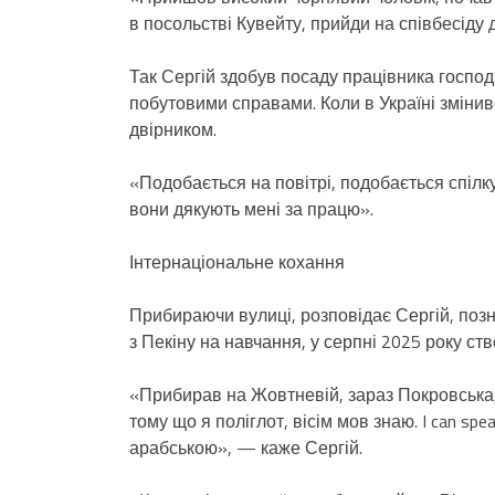
в посольстві Кувейту, прийди на співбесіду 
Так Сергій здобув посаду працівника господ
побутовими справами. Коли в Україні зміни
двірником.
«Подобається на повітрі, подобається спіл
вони дякують мені за працю».
Інтернаціональне кохання
Прибираючи вулиці, розповідає Сергій, позн
з Пекіну на навчання, у серпні 2025 року ст
«Прибирав на Жовтневій, зараз Покровська, 
тому що я поліглот, вісім мов знаю. I can sp
арабською», — каже Сергій.