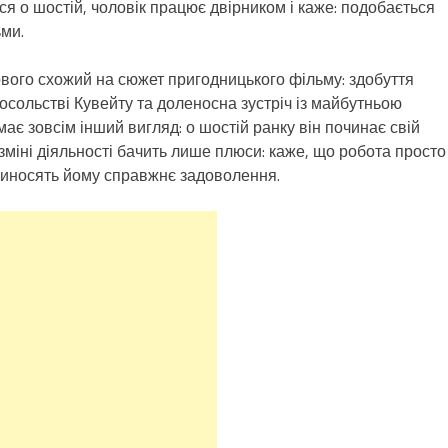
я о шостій, чоловік працює двірником і каже: подобається
ьми.
ого схожий на сюжет пригодницького фільму: здобуття
сольстві Кувейту та доленосна зустріч із майбутньою
ає зовсім інший вигляд: о шостій ранку він починає свій
 зміні діяльності бачить лише плюси: каже, що робота просто
риносять йому справжнє задоволення.