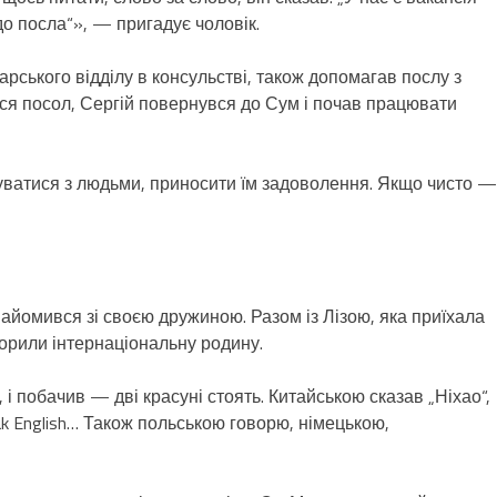
до посла“», — пригадує чоловік.
арського відділу в консульстві, також допомагав послу з
вся посол, Сергій повернувся до Сум і почав працювати
куватися з людьми, приносити їм задоволення. Якщо чисто —
айомився зі своєю дружиною. Разом із Лізою, яка приїхала
ворили інтернаціональну родину.
і побачив — дві красуні стоять. Китайською сказав „Ніхао“,
eak English… Також польською говорю, німецькою,