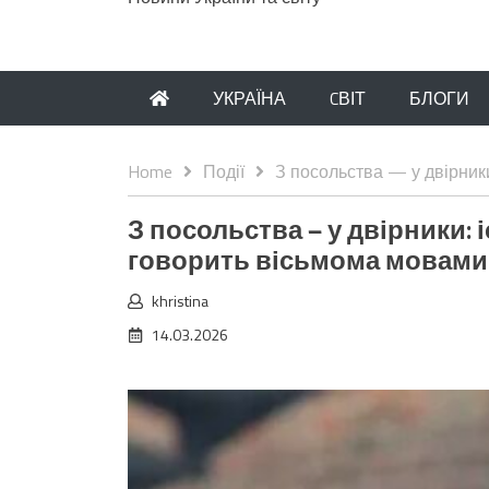
УКРАЇНА
CВІТ
БЛОГИ
Home
Події
З посольства — у двірники
З посольства — у двірники: 
говорить вісьмома мовами
khristina
14.03.2026