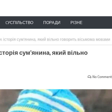
CУСПІЛЬСТВО
ПОРАДИ
РІЗНЕ
: історія сум’янина, який вільно говорить вісьмома мовами
історія сум’янина, який вільно
No Comment