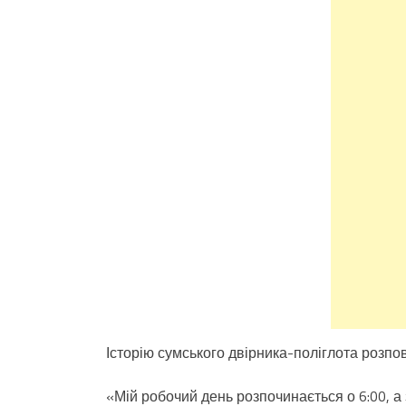
Історію сумського двірника-поліглота розпо
«Мій робочий день розпочинається о 6:00, а 