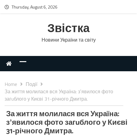
Thursday, August 6, 2026
Звістка
Новини України та світу
Home
Події
За життя молилася вся Україна: зʼявилося фото
загuблого у Києві 31-річного Дмитра.
За життя молилася вся Україна:
зʼявилося фото загuблого у Києві
31-річного Дмитра.