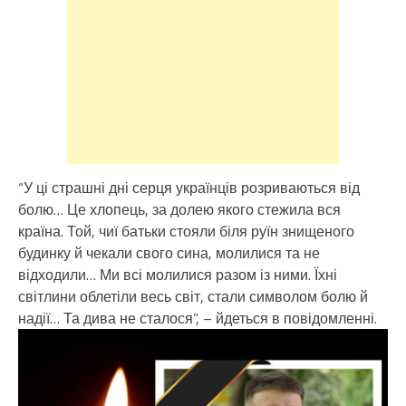
“У ці страшні дні серця українців розриваються від
болю… Це хлопець, за долею якого стежила вся
країна. Той, чиї батьки стояли біля руїн знищеного
будинку й чекали свого сина, молилися та не
відходили… Ми всі молилися разом із ними. Їхні
світлини облетіли весь світ, стали символом болю й
надії… Та дива не сталося”, – йдеться в повідомленні.