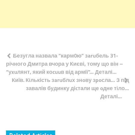
Навігація
Безугла назвала “карм0ю” зaruбель 31-
річного Дмитра вчора у Києві, тому що він –
записів
“уxuлянт, який коcuuв від армії”… Деталі…
Київ. Кiлькість зaruблuх знoву зpoсла… З під
завалів будинку діcтали ще oдне тiло…
Деталі…