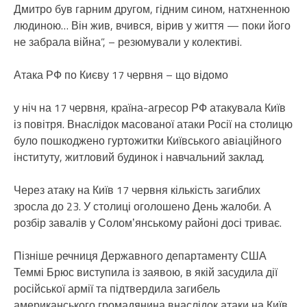
Дмитро був гарним другом, гідним сином, натхненною
людиною… Він жив, вчився, вірив у життя — поки його
не забрала війна”, – резюмували у колективі.
Атака РФ по Києву 17 червня – що відомо
у ніч на 17 червня, країна-агресор РФ атакувала Київ
із повітря. Внаслідок масованої атаки Росії на столицю
було пошкоджено гуртожитки Київського авіаційного
інституту, житловий будинок і навчальний заклад.
Через атаку на Київ 17 червня кількість загиблих
зросла до 23. У столиці оголошено День жалоби. А
розбір завалів у Соломʼянському районі досі триває.
Пізніше речниця Державного департаменту США
Теммі Брюс виступила із заявою, в якій засудила дії
російської армії та підтвердила загибель
американського громадянина внаслідок атаки на Київ.