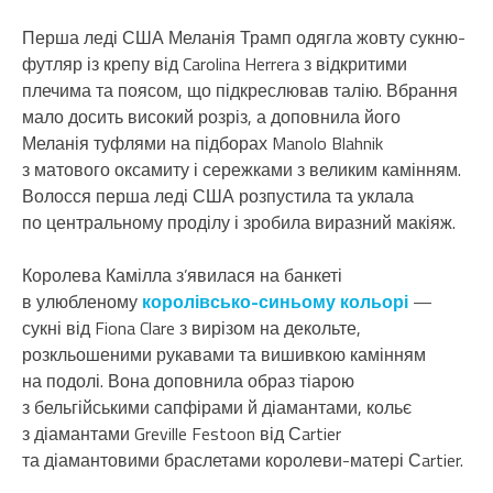
Перша леді США Меланія Трамп одягла жовту сукню-
футляр із крепу від Carolina Herrera з відкритими
плечима та поясом, що підкреслював талію. Вбрання
мало досить високий розріз, а доповнила його
Меланія туфлями на підборах Manolo Blahnik
з матового оксамиту і сережками з великим камінням.
Волосся перша леді США розпустила та уклала
по центральному проділу і зробила виразний макіяж.
Королева Камілла з’явилася на банкеті
в улюбленому
королівсько-синьому кольорі
—
сукні від Fiona Clare з вирізом на декольте,
розкльошеними рукавами та вишивкою камінням
на подолі. Вона доповнила образ тіарою
з бельгійськими сапфірами й діамантами, кольє
з діамантами Greville Festoon від Сartier
та діамантовими браслетами королеви-матері Сartier.