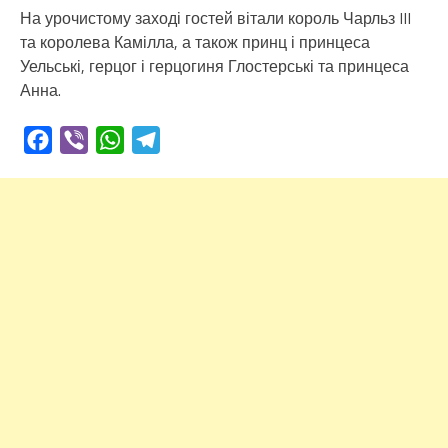
На урочистому заході гостей вітали король Чарльз III
та королева Камілла, а також принц і принцеса
Уельські, герцог і герцогиня Глостерські та принцеса
Анна.
Facebook
Viber
WhatsApp
Telegram