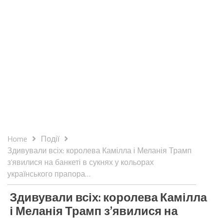
Home
Події
Здивували всіх: королева Камілла і Меланія Трамп
з’явилися на банкеті в сукнях у кольорах
українського прапора…
Здивували всіх: королева Камілла
і Меланія Трамп з’явилися на