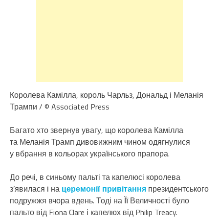
Королева Камілла, король Чарльз, Дональд і Меланія
Трампи / © Associated Press
Багато хто звернув увагу, що королева Камілла
та Меланія Трамп дивовижним чином одягнулися
у вбрання в кольорах українського прапора.
До речі, в синьому пальті та капелюсі королева
з’явилася і на
церемонії привітання
президентського
подружжя вчора вдень. Тоді на Її Величності було
пальто від Fiona Clare і капелюх від Philip Treacy.