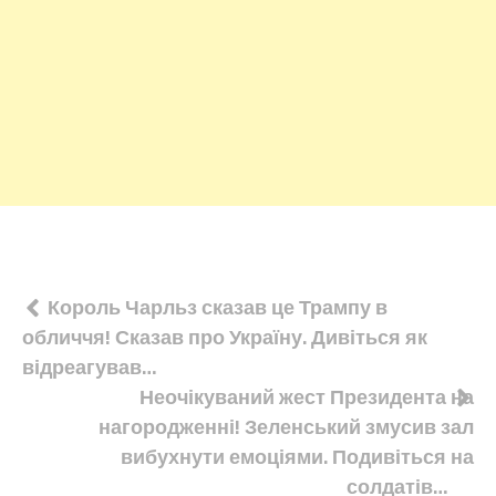
Навігація
Король Чарльз сказав це Трампу в
обличчя! Сказав про Україну. Дивіться як
записів
відреагував…
Неочікуваний жест Президента на
нагородженні! Зеленський змусив зал
вибухнути емоціями. Подивіться на
солдатів…