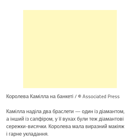
Королева Камілла на банкеті / © Associated Press
Камілла наділа два браслети — один із діамантом,
а інший із сапфіром, у її вухах були теж діамантові
сережки-висячки. Королева мала виразний макіяж
і гарне укладання.