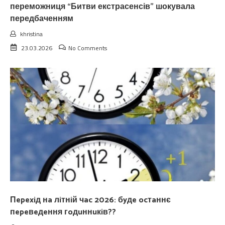
переможниця “Битви екстрасенсів” шокувала
передбаченням
khristina
23.03.2026
No Comments
Пepexiд нa лiтнiй чac 2026: бyдe ocтaннє
пepeвeдeння гoдuннuкiв??