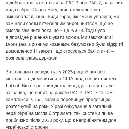
відображалось не тільки на PAC-3 або PAC-2, на різних
видах зброї. Слава Богу, війна технологічно
змінювалася, і інші види зброї, які зменшувалися, ми
заміняли своїм вітчизняним виробництвом. Що не
змогли замінити поки що – це PAC-3. Тоді було
відповідне рішення шукати всюди. Ми заключили і
Drone Deal з різними країнами, безумовно були відкриті
домовленості і закриті, що стосується балістики”, –
розповів глава держави.
За словами президента, у 2025 році з’явилася
можливість домовитися зі США щодо нових систем
Patriot. Він не розкрив деталей щодо кількості, але
зазначив, що попит на ракети PAC-2, PAC-3 та самі
комплекси Patriot значно перевищує пропозицію і
розтягнутий на роки. У разі очікування в загальній
черзі Україна могла б отримати такі системи лише
приблизно після 2030 року, що є неприйнятним для
української сторони.