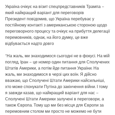
Україна очікує на візит спецпредставників Трампа –
який найкращий варіант для переговорів
Президент повідомив, що Україна перебуває у
постійному контакті з американською стороною щодо
переговорного процесу та очікує на прибуття делегації
перемовників, однак, на його думку, це вже
відбувається надто довго
“На жаль, ми знаходимося сьогодні не в фокусі. На мій
погляд, Іран – це номер один питання для Сполучених
Штатів Америки, а потім йде питання України. На
жаль, ми знаходимося в черзі цих воїн. Я дійсно
вважаю, що Сполучені Штати Америки найсильніші,
хто може спонукати Путіна до закінчення війни. І тому
я завжди казав, що найкращий варіант для нас –
Сполучені Штати Америки залучені в переговори, а
також Європа. Тому що ми без місця для Європи за
перемовним столом ми просто не можемо не бути