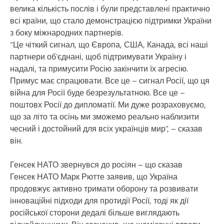
велика кількість послів і були представлені практично
всі країни, що стало демонстрацією підтримки України
з боку міжнародних партнерів.
“Це чіткий сигнал, що Європа, США, Канада, всі наші
партнери об’єднані, щоб підтримувати Україну і
надалі, та примусити Росію закінчити їх агресію.
Примус має спрацювати. Все це – сигнал Росії, що ця
війна для Росії буде безрезультатною. Все це –
поштовх Росії до дипломатії. Ми дуже розраховуємо,
що за літо та осінь ми зможемо реально наблизити
чесний і достойний для всіх українців мир”, – сказав
він.
Генсек НАТО звернувся до росіян – що сказав
Генсек НАТО Марк Рютте заявив, що Україна
продовжує активно тримати оборону та розвивати
інноваційні підходи для протидії Росії, тоді як дії
російської сторони дедалі більше виглядають