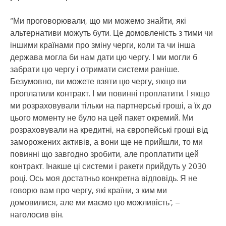
“Ми проговорювали, що ми можемо знайти, які
альтернативи можуть бути. Це домовленість з тими чи
іншими країнами про зміну черги, коли та чи інша
держава могла би нам дати цю чергу. І ми могли б
забрати цю чергу і отримати системи раніше.
Безумовно, ви можете взяти цю чергу, якщо ви
проплатили контракт. І ми повинні проплатити. І якщо
ми розраховували тільки на партнерські гроші, а їх до
цього моменту не було на цей пакет окремий. Ми
розраховували на кредитні, на європейські гроші від
заморожених активів, а вони ще не прийшли, то ми
повинні що завгодно зробити, але проплатити цей
контракт. Інакше ці системи і ракети прийдуть у 2030
році. Ось моя достатньо конкретна відповідь. Я не
говорю вам про чергу, які країни, з ким ми
домовилися, але ми маємо цю можливість”, –
наголосив він.