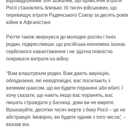
відчайдушними. Він зазначив, що щомісячні втрати
Росії становлять близько 30 тисяч військових, що
перевищує втрати Радянського Союзу за десять років
війни в Афганістані.
Рютте також звернувся до молодих росіян і їхніх
родин, підкресливши, що російська економіка зазнає
серйозного навантаження і не здатна повністю
покривати витрати на війну.
“Вам влаштували родео. Вам дають амуніцію,
обладнання, які невідповідні, вас посилають з
великим шансом, що ви будете поранені або вбиті. І
хочу сказати, що навіть якщо вас поранять, вас
лишать страждати у багнюці, доки ви не вмрете.
Враховуйте, десятки тисяч жертв з боку Росії – це не
абстракція. Імовірно, ви будете одним з того числа”, –
вказав він.