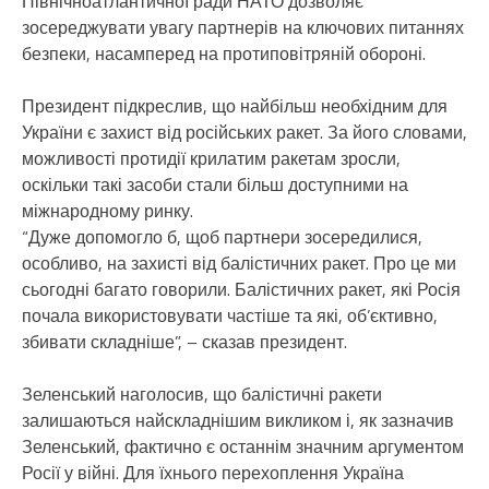
Північноатлантичної ради НАТО дозволяє
зосереджувати увагу партнерів на ключових питаннях
безпеки, насамперед на протиповітряній обороні.
Президент підкреслив, що найбільш необхідним для
України є захист від російських ракет. За його словами,
можливості протидії крилатим ракетам зросли,
оскільки такі засоби стали більш доступними на
міжнародному ринку.
“Дуже допомогло б, щоб партнери зосередилися,
особливо, на захисті від балістичних ракет. Про це ми
сьогодні багато говорили. Балістичних ракет, які Росія
почала використовувати частіше та які, об’єктивно,
збивати складніше”, – сказав президент.
Зеленський наголосив, що балістичні ракети
залишаються найскладнішим викликом і, як зазначив
Зеленський, фактично є останнім значним аргументом
Росії у війні. Для їхнього перехоплення Україна