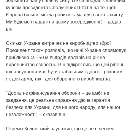
збільшити нашу спільну силу. Це співпадає з наявним
курсом президента Сполучених Штатів на те, щоб
Європа більше могла робити сама для свого захисту.
Ми будемо і надалі на цьому зосередженні”, – додав
він.
Скільки Україна витрачає на виробництво зброї
Президент також розповів, що нині Україна спрямовує
приблизно 45–50 мільярдів доларів на рік на
виробництво озброєнь. Він підкреслив, що цей рівень
фінансування має бути стабільним і довгостроковим
як для армії, так і для оборонного виробництва.
“Достатнє фінансування оборони – це амбітне
завдання, це реальна справжня діюча гарантія
безпеки для України, для нашого народу, для нашої
незалежності”, – сказав він.
Окремо Зеленський зауважив, що це не є легким