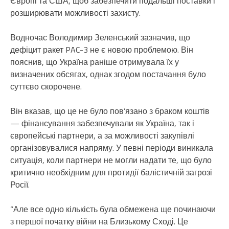
Європі та США, щоб забезпечити подальші поставки і
розширювати можливості захисту.
Водночас Володимир Зеленський зазначив, що
дефіцит ракет PAC-3 не є новою проблемою. Він
пояснив, що Україна раніше отримувала їх у
визначених обсягах, однак згодом постачання було
суттєво скорочене.
Він вказав, що це не було пов’язано з браком коштів
— фінансування забезпечували як Україна, так і
європейські партнери, а за можливості закупівлі
організовувалися напряму. У певні періоди виникала
ситуація, коли партнери не могли надати те, що було
критично необхідним для протидії балістичній загрозі
Росії.
“Але все одно кількість була обмежена ще починаючи
з першої початку війни на Близькому Сході. Це