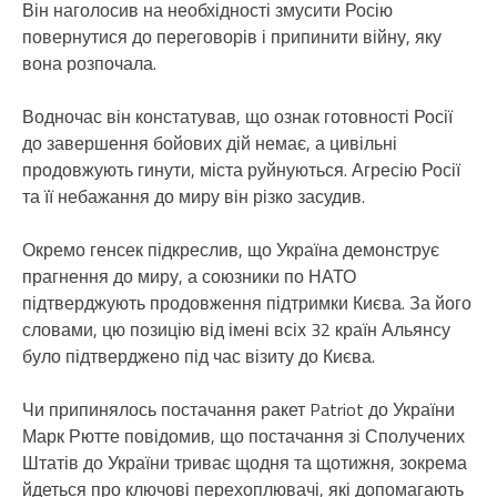
Він наголосив на необхідності змусити Росію
повернутися до переговорів і припинити війну, яку
вона розпочала.
Водночас він констатував, що ознак готовності Росії
до завершення бойових дій немає, а цивільні
продовжують гинути, міста руйнуються. Агресію Росії
та її небажання до миру він різко засудив.
Окремо генсек підкреслив, що Україна демонструє
прагнення до миру, а союзники по НАТО
підтверджують продовження підтримки Києва. За його
словами, цю позицію від імені всіх 32 країн Альянсу
було підтверджено під час візиту до Києва.
Чи припинялось постачання ракет Patriot до України
Марк Рютте повідомив, що постачання зі Сполучених
Штатів до України триває щодня та щотижня, зокрема
йдеться про ключові перехоплювачі, які допомагають