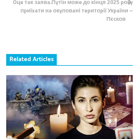
Oцe тaк зaявa.Пyтін можe до кінця 2025 pокy
пpиїxaти нa окyповaні тepитоpії Укpaїни –
Пєcков
Related Articles