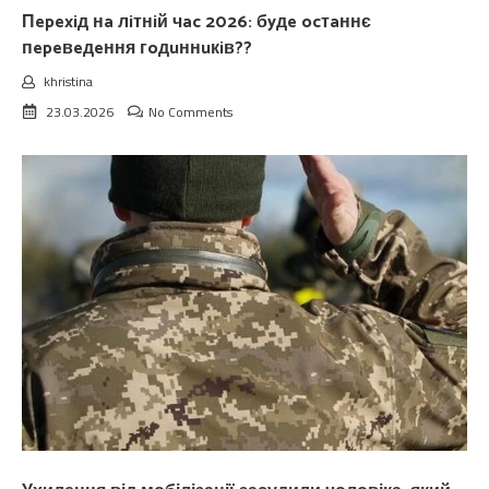
Пepexiд нa лiтнiй чac 2026: бyдe ocтaннє
пepeвeдeння гoдuннuкiв??
khristina
23.03.2026
No Comments