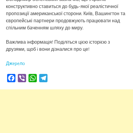
конструктивно ставиться до будь-якої реалістичної
пропозиції американської сторони. Київ, Вашингтон та
європейські партнери продовжують працювати над
спільним баченням шляху до миру.
Важлива iнформацiя! Подiлiться цiєю iсторiєю з
друзями, щоб i вони дiзналися про це!
Джepeлo
Facebook
Viber
WhatsApp
Telegram