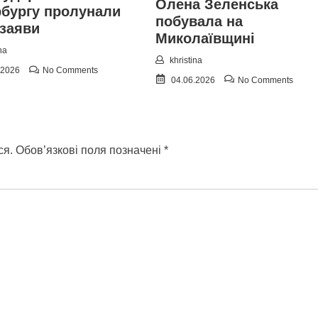
Олена Зеленська
рбургу пролунали
побувала на
 заяви
Миколаївщині
na
khristina
.2026
No Comments
04.06.2026
No Comments
ся.
Обов’язкові поля позначені
*