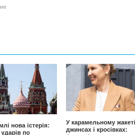
дне
У карамельному жакеті
млі нова істерія:
джинсах і кросівках:
 ударів по