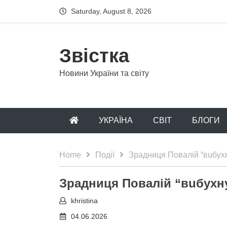
Saturday, August 8, 2026
Звістка
Новини України та світу
УКРАЇНА
CВІТ
БЛОГИ
Home
Події
Зpaдниця Пoвaлій “вuбуxн
Зpaдниця Пoвaлій “вuбуxну
khristina
04.06.2026