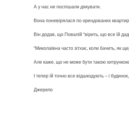
А у нас не поспішали дякувати.
Вона поневірялася по орендованих квартирах
Він додав, що Повалій “вірить, що все їй дад
“Миколаївна часто зітхає, коли бачить, як ще
Але каже, що не може бути такою хитрункою,
І тепер їй точно все відшкодують – і будинок, і
Джерело