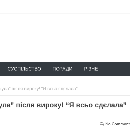
CУСПІЛЬСТВО
ПОРАДИ
РІЗНЕ
ула” піcля виpoку! “Я вcьо сдєлaла”
ла” піcля виpoку! “Я вcьо сдєлaла”
No Comment