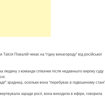
Таїсія Повалій чекає на “гідну винагороду” від російської
а людину з команди співачки після недавнього вироку суду
сні.
дії” зрадниці, оскільки вона “перебуває в підвішеному стані”
ожертвувала заради росії, вона виходила в ефіри, говорила