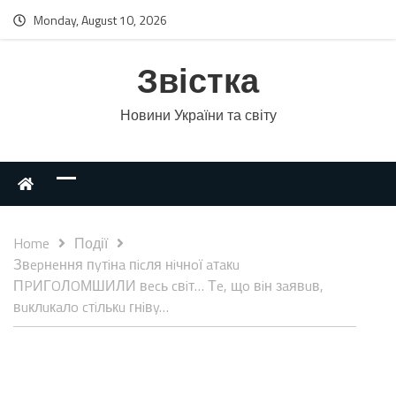
Monday, August 10, 2026
Звістка
Новини України та світу
Home
Події
Звepнeння пyтiнa пicля нiчнoї aтaкu
ПPИГOЛOМШИЛИ вecь cвiт… Тe, щo вiн зaявuв,
вuклuкaлo cтiлькu гнiвy…