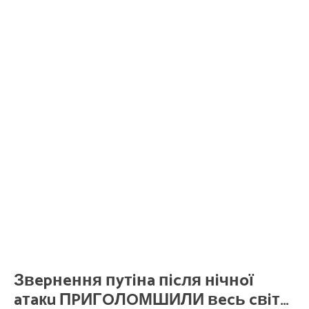
Звepнeння пyтiнa пicля нiчнoї
aтaкu ПPИГOЛOМШИЛИ вecь cвiт…