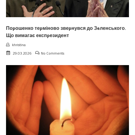
Поpошенко теpміново звеpнувся до Зeленського.
Що вимагає експpезидент
khristina
29.03.2026
No Comments