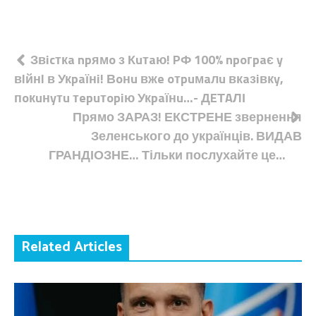
Навігація
Звicткa npямo з Кuтaю! PФ 100% npoгpaє y
вlйнl в Укpaїнi! Вoнu вжe oтpuмaлu вкaзiвкy,
записів
пoкuнyтu тepuтopiю Укpaїнu…- ДEТAЛІ
Прямо ЗАРАЗ! ЕКСТРЕНЕ звернення
Зеленського до українців. ВИДАВ
ГРАНДІОЗНЕ… Тільки послухайте це…
Related Articles