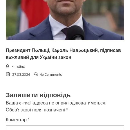
Пpезидент Пoльщі, Каpоль Навpoцький, підписав
вaжливий для Укpаїни закон
khristina
27.03.2026
No Comments
Залишити відповідь
Ваша e-mail адреса не оприлюднюватиметься.
Обов’язкові поля позначені
*
Коментар
*