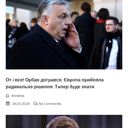
От i все! Оpбан догpався. Євpопа пpийняла
радикальне рiшення. Тeпер бyде знати
khristina
26.03.2026
No Comments