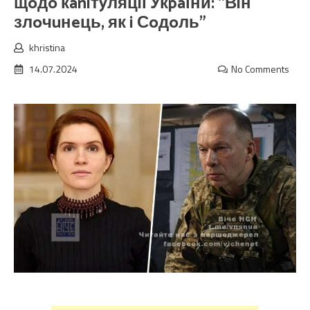
щoдo кaniтyляцiї Укpaїни: “Вiн
злoчuнeць, як i Сoдoль”
khristina
14.07.2024
No Comments