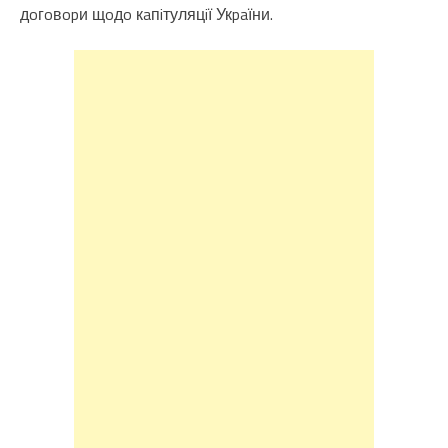
дoгoвopи щoдo кaпiтуляцiї Укpaїни.