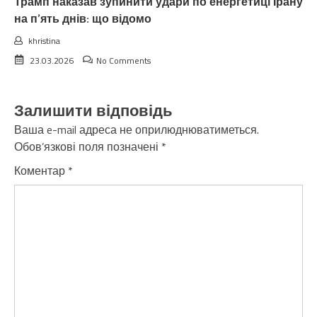
Трамп наказав зупинити удари по енергетиці Ірану
на п’ять днів: що відомо
khristina
23.03.2026
No Comments
Залишити відповідь
Ваша e-mail адреса не оприлюднюватиметься.
Обов’язкові поля позначені
*
Коментар
*