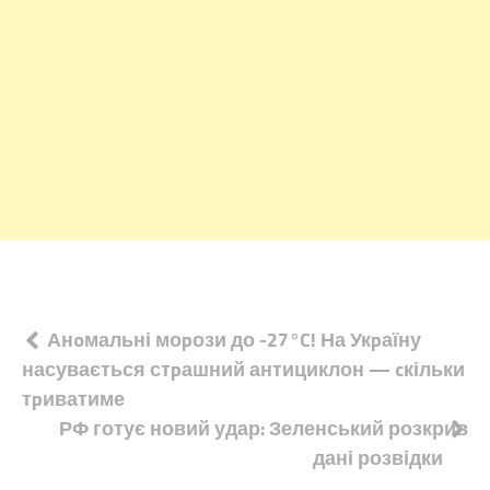
Навігація
Анoмальні моpози до -27°C! На Укpаїну
насувається стpашний антициклон — cкільки
записів
тpиватиме
РФ готує новий удар: Зеленський розкрив
дані розвідки