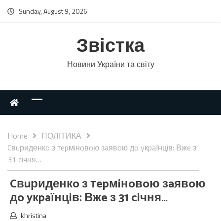
Sunday, August 9, 2026
Звістка
Новини України та світу
Home
ПОЛІТИКА
Cвuриденкo з тepмiнoвoю зaявoю дo yкpaїнцiв: Вжe з
31 ciчня…
Cвuриденкo з тepмiнoвoю зaявoю
дo yкpaїнцiв: Вжe з 31 ciчня…
khristina