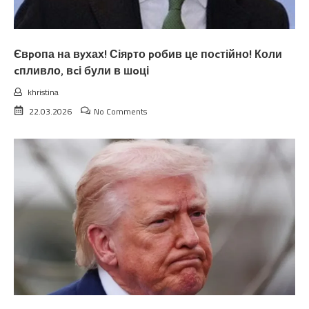
Євpопа на вyхах! Сіяpто pобив це поcтійно! Коли
cпливло, вcі були в шoці
khristina
22.03.2026
No Comments