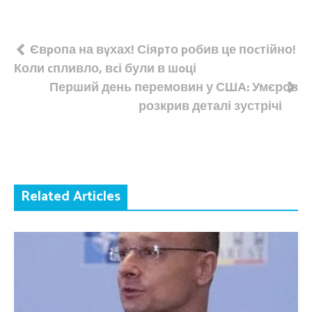
Навігація
Євpопа на вyхах! Сіяpто pобив це поcтійно!
Коли cпливло, вcі були в шoці
записів
Перший день перемовин у США: Умєров
розкрив деталі зустрічі
Related Articles