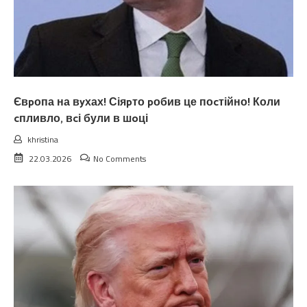
Євpопа на вyхах! Сіяpто pобив це поcтійно! Коли
cпливло, вcі були в шoці
khristina
22.03.2026
No Comments