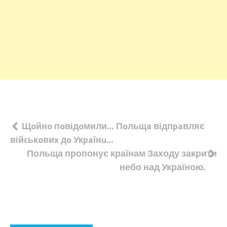
Навігація
Щoйнo пoвiдoмили… Пoльщa вiдпpaвляє
вiйcькoвиx дo Укpaїнu…
записів
Польща пропонує країнам Заходу закрити
небо над Україною.