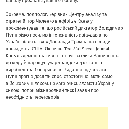
Каналу проаналізував цю новину.
Зокрема, політолог, керівник Центру аналізу та
стратегій Ігор Чаленко в ефірі 24 Каналу
прокоментував те, що російський диктатор Володимир
Путін різко посилив інтенсивність авіаударів по
Україні після вступу Дональда Трампа на посаду
президента США. Як пише The Wall Street Journal,
Кремль демонстративно ігнорує заклики Вашингтона
до миру й нарощує удари завдяки зростанню
виробництва боєприпасів. Видання підкреслює –
Путін прагне досягти своєї стратегічної мети саме
військовим шляхом, намагаючись зламати Україну
силою, попри міжнародний тиск і заяви про
необхідність переговорів.