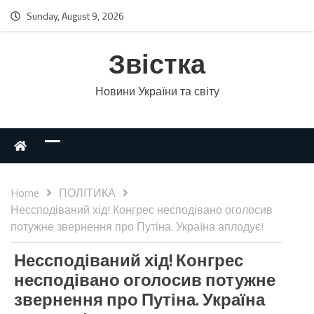
Sunday, August 9, 2026
Звістка
Новини України та світу
Home
ПОЛІТИКА
Нессподіваний хід! Конгрес несподівано оголосив
потужне звернення про Путіна. Україна аплодує!
Нессподіваний хід! Конгрес
несподівано оголосив потужне
звернення про Путіна. Україна