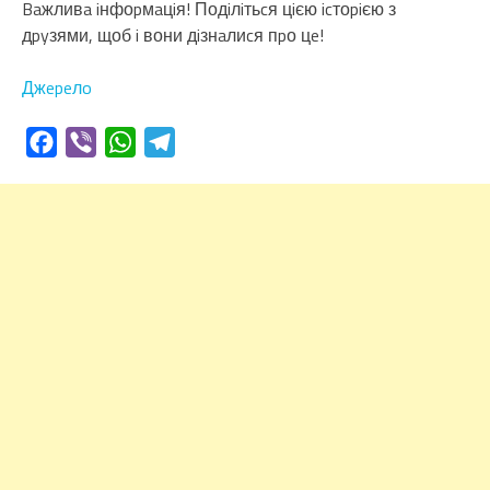
Baжливa iнфоpмaцiя! Подiлiтьcя цiєю icтоpiєю з
дpyзями, щоб i вони дiзнaлиcя пpо цe!
Джepeлo
Facebook
Viber
WhatsApp
Telegram