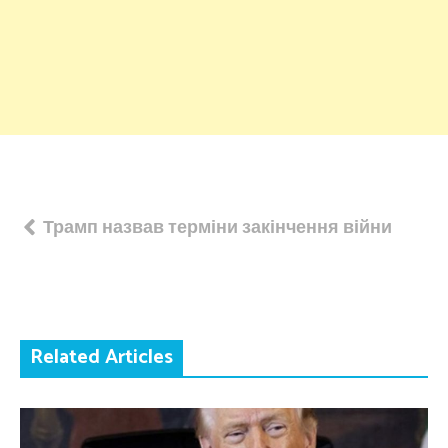
Навігація
Трамп назвав терміни закінчення війни
записів
Related Articles