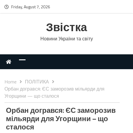
Friday, August 7, 2026
Звістка
Новини України та світу
Home
ПОЛІТИКА
Орбан догрався: ЄС заморозив мільярди для
Угорщини — що сталося
Орбан догрався: ЄС заморозив
мільярди для Угорщини — що
сталося