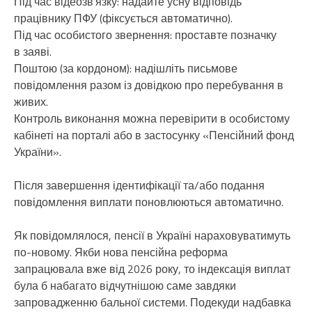
Під час відеозв’язку: надайте усну відповідь
працівнику ПФУ (фіксується автоматично).
Під час особистого звернення: проставте позначку
в заяві.
Поштою (за кордоном): надішліть письмове
повідомлення разом із довідкою про перебування в
живих.
Контроль виконання можна перевірити в особистому
кабінеті на порталі або в застосунку «Пенсійний фонд
України».
Після завершення ідентифікації та/або подання
повідомлення виплати поновлюються автоматично.
Як повідомлялося, пенсії в Україні нараховуватимуть
по-новому. Якби нова пенсійна реформа
запрацювала вже від 2026 року, то індексація виплат
була б набагато відчутнішою саме завдяки
запровадженню бальної системи. Подекуди надбавка