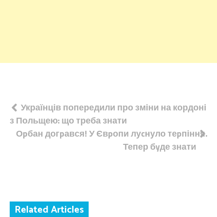
Навігація
Українців попередили про зміни на кордоні
з Польщею: що треба знати
записів
Оpбан догpався! У Євpопи луcнуло теpпіння.
Тепер бyде знати
Related Articles