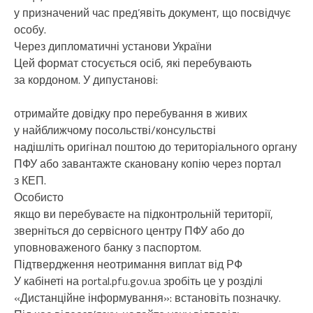
у призначений час пред’явіть документ, що посвідчує
особу.
Через дипломатичні установи України
Цей формат стосується осіб, які перебувають
за кордоном. У дипустанові:
отримайте довідку про перебування в живих
у найближчому посольстві/консульстві
надішліть оригінал поштою до територіального органу
ПФУ або завантажте скановану копію через портал
з КЕП.
Особисто
якщо ви перебуваєте на підконтрольній території,
зверніться до сервісного центру ПФУ або до
уповноваженого банку з паспортом.
Підтвердження неотримання виплат від РФ
У кабінеті на portal.pfu.gov.ua зробіть це у розділі
«Дистанційне інформування»: встановіть позначку.