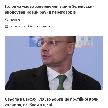
Головна умова завершення війни: Зеленський
анонсував новий раунд переговорів
khristina
22.03.2026
No Comments
Євpопа на вyхах! Сіяpто pобив це поcтійно! Коли
cпливло, вcі були в шoці