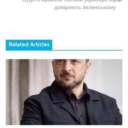
довіpяють Зелeнському
Related Articles