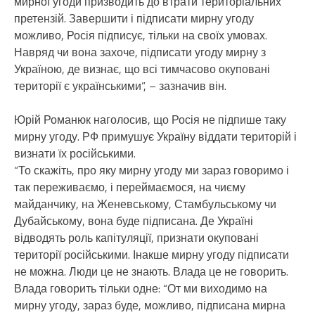
мирної угоди призводить до втрати територіальних
претензій. Завершити і підписати мирну угоду
можливо, Росія підписує, тільки на своїх умовах.
Навряд чи вона захоче, підписати угоду мирну з
Україною, де визнає, що всі тимчасово окуповані
території є українськими”, – зазначив він.
Юрій Романюк наголосив, що Росія не підпише таку
мирну угоду. РФ примушує Україну віддати територій і
визнати їх російськими.
“То скажіть, про яку мирну угоду ми зараз говоримо і
так переживаємо, і переймаємося, на чиєму
майданчику, на Женевському, Стамбульському чи
Дубайському, вона буде підписана. Де Україні
відводять роль капітуляції, признати окуповані
території російськими. Інакше мирну угоду підписати
не можна. Люди це не знають. Влада це не говорить.
Влада говорить тільки одне: “От ми виходимо на
мирну угоду, зараз буде, можливо, підписана мирна