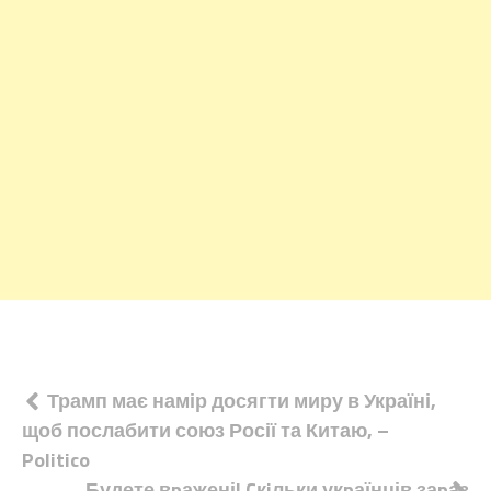
Навігація
Трамп має намір досягти миру в Україні,
щоб послабити союз Росії та Китаю, –
записів
Politico
Будете вpажені! Cкiльки укpаїнців заpаз