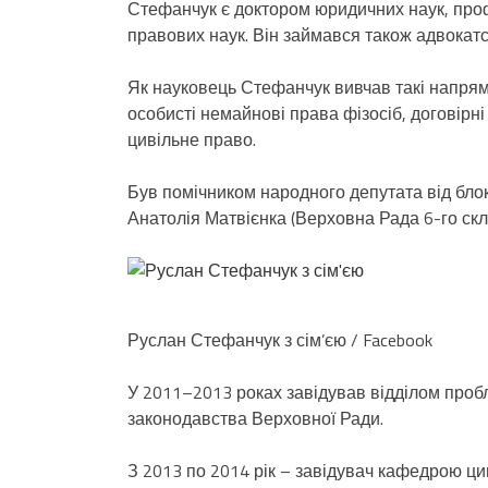
Стефанчук є доктором юридичних наук, про
правових наук. Він займався також адвокатс
Як науковець Стефанчук вивчав такі напрям
особисті немайнові права фізосіб, договірні
цивільне право.
Був помічником народного депутата від бл
Анатолія Матвієнка (Верховна Рада 6-го скл
Руслан Стефанчук з сім’єю / Facebook
У 2011–2013 роках завідував відділом пробл
законодавства Верховної Ради.
З 2013 по 2014 рік – завідувач кафедрою ци