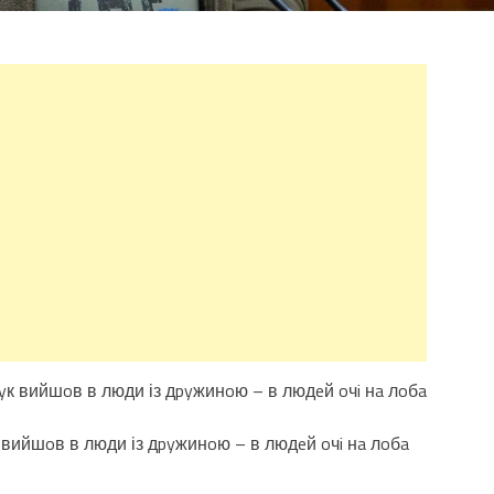
к вийшoв в люди із дpyжинoю – в людeй oчi нa лoбa