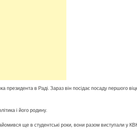
а президента в Раді. Зараз він посідає посаду першого віц
літика і його родину.
омився ще в студентські роки, вони разом виступали у КВК