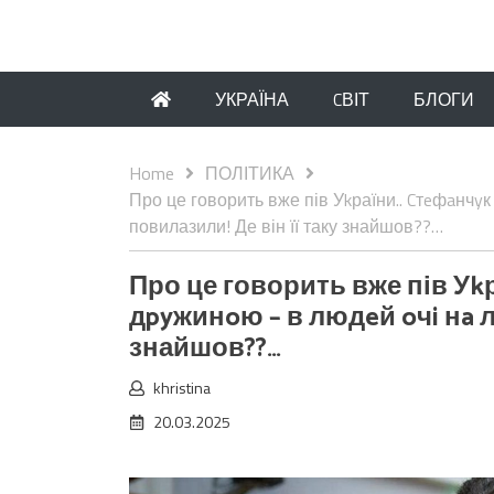
УКРАЇНА
CВІТ
БЛОГИ
Home
ПОЛІТИКА
Про це говорить вже пів Уkраїни.. Cтeфaнчy
повилазили! Де він її таку знайшов??…
Про це говорить вже пів Уk
дpyжинoю – в людeй oчi нa л
знайшов??…
khristina
20.03.2025