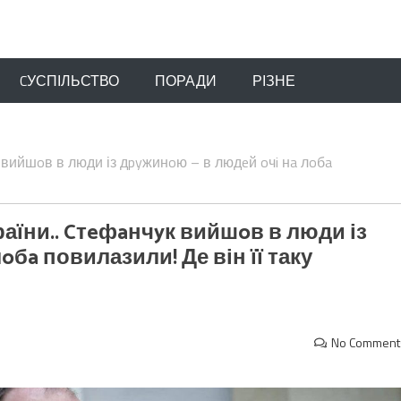
CУСПІЛЬСТВО
ПОРАДИ
РІЗНЕ
к вийшoв в люди із дpyжинoю – в людeй oчi нa лoбa
раїни.. Cтeфaнчyк вийшoв в люди із
oбa повилазили! Де він її таку
No Comment