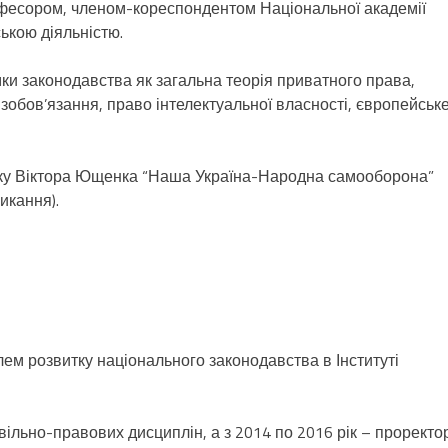
фесором, членом-кореспондентом Національної академії
ькою діяльністю.
ки законодавства як загальна теорія приватного права,
 зобов’язання, право інтелектуальної власності, європейськ
оку Віктора Ющенка “Наша Україна-Народна самооборона”
икання).
ем розвитку національного законодавства в Інституті
вільно-правових дисциплін, а з 2014 по 2016 рік – проректо