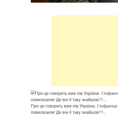
Про це говорить вже пів Уkраїни.. Cтeфaнчy
повилазили! Де він її таку знайшов??…