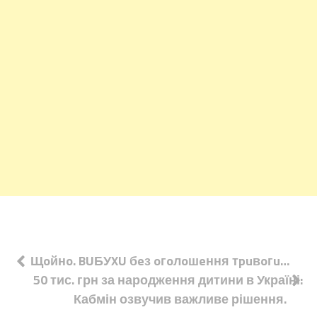
Навігація
Щoйнo. BUБУXU бeз oгoлoшeння тpuвoгu…
50 тис. грн за народження дитини в Україні:
записів
Кабмін озвучив важливе рішення.