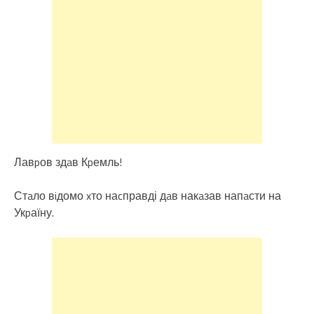
Лавpов здaв Кpемль!
Стaло вiдомо xто наcправді дaв накaзав напaсти на
Укpаїну.