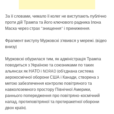
За її словами, чимало її колег не виступають публічно
проти дій Трампа та його ключового радника Ілона
Маска через страх “знищення” і приниження.
Фрагмент виступу Мурковскі з’явився у мережі. (відео
внизу)
Мурковскі обурилася тим, як адміністрація Трампа
поводиться з Україною та союзниками по таких
альянсах як НАТО і NORAD (об’єднана система
аерокосмічної оборони США і Канади, створена з
метою забезпечення контролю повітряного та
навколоземного простору Північної Америки,
раннього попередження про повітряно-космічний
напад, протиповітряної та протиракетної оборони
двох країн).