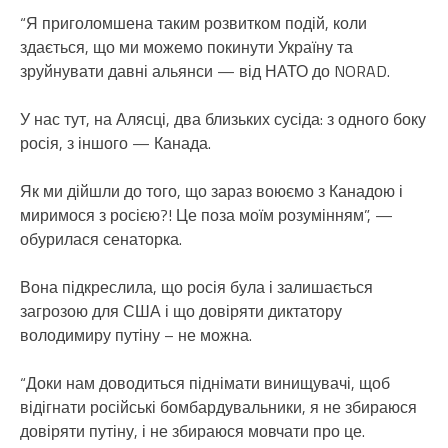
“Я приголомшена таким розвитком подій, коли
здається, що ми можемо покинути Україну та
зруйнувати давні альянси — від НАТО до NORAD.
У нас тут, на Алясці, два близьких сусіда: з одного боку
росія, з іншого — Канада.
Як ми дійшли до того, що зараз воюємо з Канадою і
миримося з росією?! Це поза моїм розумінням”, —
обурилася сенаторка.
Вона підкреслила, що росія була і залишається
загрозою для США і що довіряти диктатору
володимиру путіну – не можна.
“Доки нам доводиться піднімати винищувачі, щоб
відігнати російські бомбардувальники, я не збираюся
довіряти путіну, і не збираюся мовчати про це.