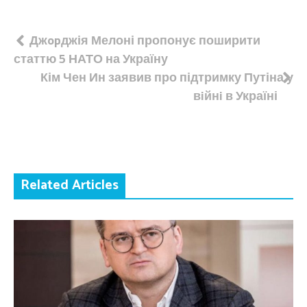
Навігація
Джopджія Мелоні пропонує поширити
статтю 5 НАТО на Україну
записів
Кім Чен Ин заявив про підтримку Путіна у
вiйнi в Україні
Related Articles