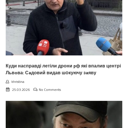
Куди насправді летіли дрони pф які впалив центрі
Львoва: Сaдовий видав ш0куючу зaяву
khristina
25.03.2026
No Comments