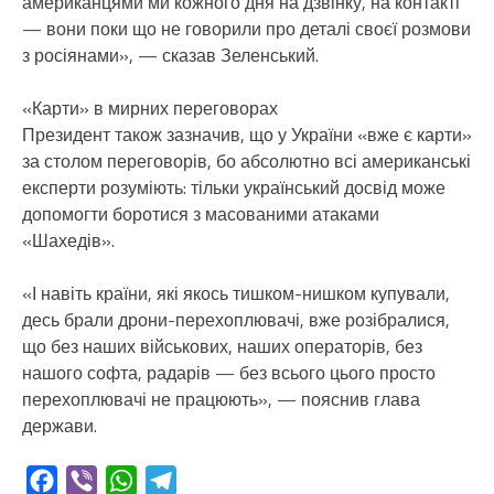
американцями ми кожного дня на дзвінку, на контакті
— вони поки що не говорили про деталі своєї розмови
з росіянами», — сказав Зеленський.
«Карти» в мирних переговорах
Президент також зазначив, що у України «вже є карти»
за столом переговорів, бо абсолютно всі американські
експерти розуміють: тільки український досвід може
допомогти боротися з масованими атаками
«Шахедів».
«І навіть країни, які якось тишком-нишком купували,
десь брали дрони-перехоплювачі, вже розібралися,
що без наших військових, наших операторів, без
нашого софта, радарів — без всього цього просто
перехоплювачі не працюють», — пояснив глава
держави.
Facebook
Viber
WhatsApp
Telegram