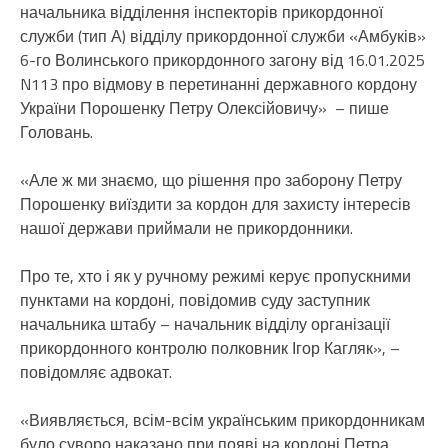
начальника відділення інспекторів прикордонної
служби (тип А) відділу прикордонної служби «Амбуків»
6-го Волинського прикордонного загону від 16.01.2025
N113 про відмову в перетинанні державного кордону
України Порошенку Петру Олексійовичу» – пише
Головань.
«Але ж ми знаємо, що рішення про заборону Петру
Порошенку виїздити за кордон для захисту інтересів
нашої держави приймали не прикордонники.
Про те, хто і як у ручному режимі керує пропускними
пунктами на кордоні, повідомив суду заступник
начальника штабу – начальник відділу організації
прикордонного контролю полковник Ігор Кагляк», –
повідомляє адвокат.
«Виявляється, всім-всім українським прикордонникам
було суворо наказано при появі на кордоні Петра