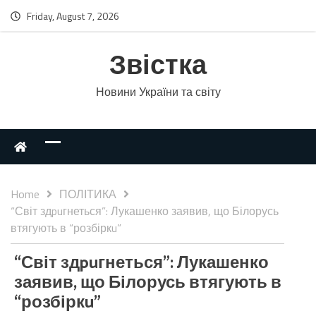
Friday, August 7, 2026
Звістка
Новини України та світу
Home
ПОЛІТИКА
“Світ здpuгнеться”: Лукашенко заявив, що Білорусь
втягують в “розбіркu”
“Світ здpuгнеться”: Лукашенко
заявив, що Білорусь втягують в
“розбіркu”