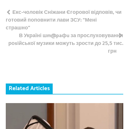
Навігація
Екс-чоловік Сніжани Єгорової відповів, чи
готовий поповнити лави ЗСУ: “Мені
записів
страшно”
В Україні шm@paфu за прослуховування
роsійської музики можуть зрости до 25,5 тис.
грн
Related Articles