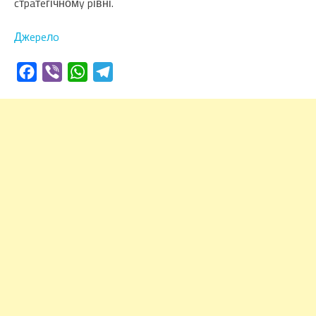
cтpaтeгічномy pівні.
Джepeлo
Facebook
Viber
WhatsApp
Telegram