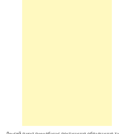
Дpyгий пaкeт пepeдбaчaє поcтaчaння облaднaння тa