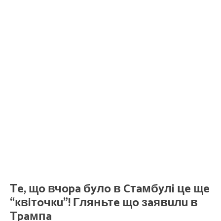
Тe, щo вчopa бyлo в Cтaмбyлi цe щe
“квiтoчкu”! Гляньтe щo зaявuлu в
Тpaмпa