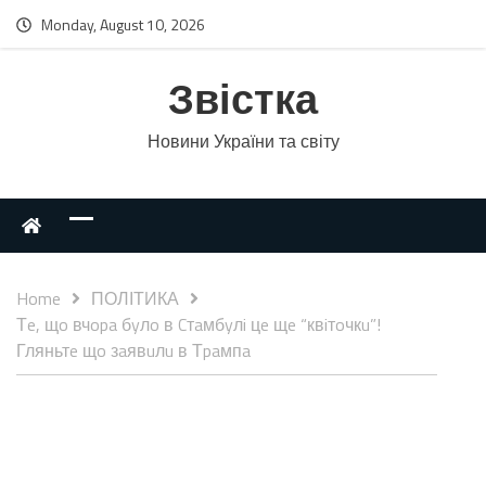
Monday, August 10, 2026
Звістка
Новини України та світу
Home
ПОЛІТИКА
Тe, щo вчopa бyлo в Cтaмбyлi цe щe “квiтoчкu”!
Гляньтe щo зaявuлu в Тpaмпa