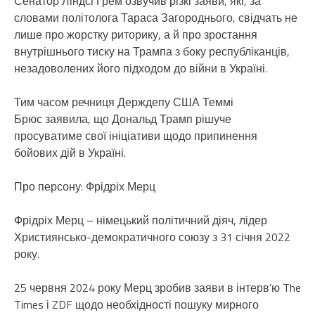
Сенатор Ліндсі Грем озвучив різкі заяви, які, за
словами політолога Тараса Загороднього, свідчать не
лише про жорстку риторику, а й про зростання
внутрішнього тиску на Трампа з боку республіканців,
незадоволених його підходом до війни в Україні.
Тим часом речниця Держдепу США Теммі
Брюс заявила, що Дональд Трамп рішуче
просуватиме свої ініціативи щодо припинення
бойових дій в Україні.
Про персону: Фрідріх Мерц
Фрідріх Мерц – німецький політичний діяч, лідер
Християнсько-демократичного союзу з 31 січня 2022
року.
25 червня 2024 року Мерц зробив заяви в інтерв’ю The
Times і ZDF щодо необхідності пошуку мирного