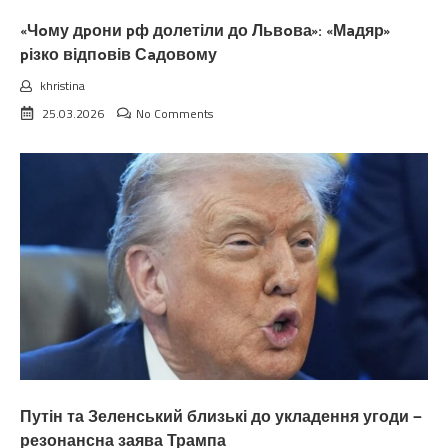
«Чoму дpони pф долетіли до Львoва»: «Мaдяр»
pізко відпoвів Сaдовому
khristina
25.03.2026
No Comments
Путін та Зеленський близькі до укладення угоди —
резонансна заява Трампа