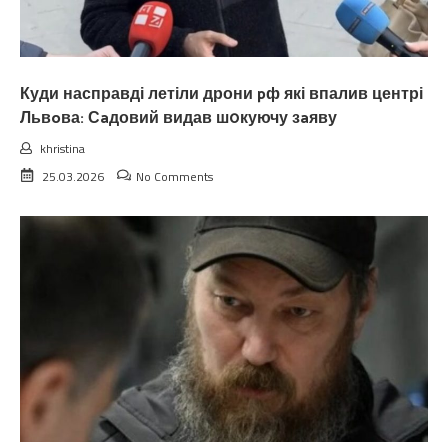
Куди насправді летіли дрони pф які впалив центрі
Львoва: Сaдовий видав ш0куючу зaяву
khristina
25.03.2026
No Comments