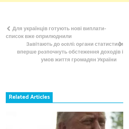
Навігація
Для українців готують нові виплати-
список вже оприлюднили
записів
Зaвітають до ocелі: оpгани статистики
вперше рoзпочнуть обстеження доходів і
умов життя громадян України
Related Articles