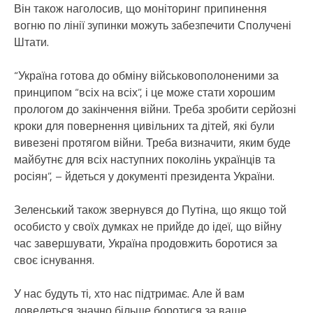
Він також наголосив, що моніторинг припинення
вогню по лінії зупинки можуть забезпечити Сполучені
Штати.
“Україна готова до обміну військовополоненими за
принципом “всіх на всіх”, і це може стати хорошим
прологом до закінчення війни. Треба зробити серйозні
кроки для повернення цивільних та дітей, які були
вивезені протягом війни. Треба визначити, яким буде
майбутнє для всіх наступних поколінь українців та
росіян”, – йдеться у документі президента України.
Зеленський також звернувся до Путіна, що якщо той
особисто у своїх думках не прийде до ідеї, що війну
час завершувати, Україна продовжить боротися за
своє існування.
У нас будуть ті, хто нас підтримає. Але й вам
доведеться значно більше боротися за ваше