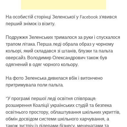
На особистій сторінці Зеленської у Facebook з’явився
перший знімок із візиту.
Подружжя Зеленських трималося за руки і спускалося
трапом літака. Перша леді обрала образ у чорному
кольорі, який складався зі штанів, блузки та пальта
оверсайз. Володимир Олександрович також був
одягнений в одяг чорного кольору.
На фото Зеленська дивилася вбік і витончено
притримувала поли пальта.
“У програмі першої леді освітня співпраця:
розширення Коаліції українських студій та безпека
освітнього простору, облаштування шкільних укриттів,
обмін досвідом системи шкільного харчування, а
також зустріч із лідерами бізнесу, меценатами та