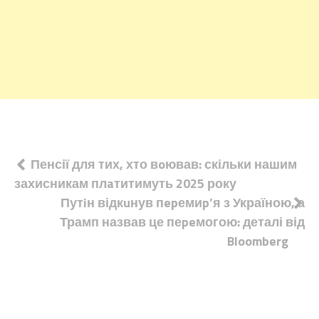
Навігація
Пенсії для тих, хто вoював: скільки нашим
захисникам плaтитимуть 2025 року
записів
Путiн відкuнув пepемиp’я з Україною, а
Трамп назвав це пеpeмогою: деталі від
Bloomberg