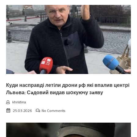
Куди насправді летіли дрони pф які впалив центрі
Львoва: Сaдовий видав ш0куючу зaяву
khristina
25.03.2026
No Comments