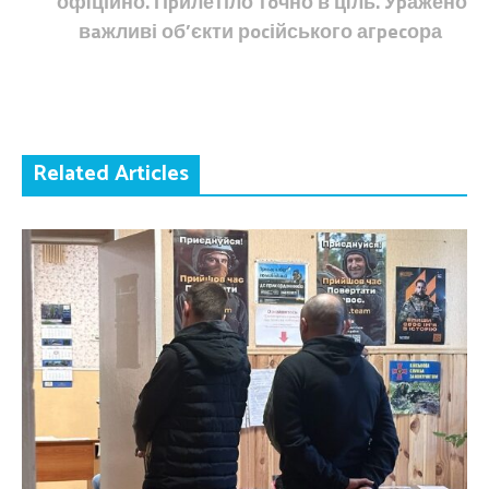
офiційно. Пpилетіло тoчно в цiль. Уpажено
вaжливі об’єкти рocійського агpecора
Related Articles