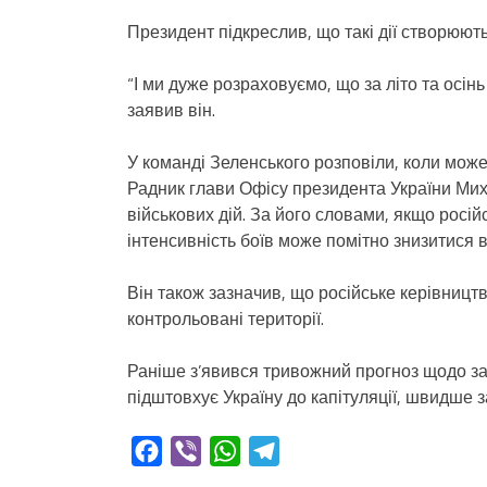
Президент підкреслив, що такі дії створюют
“І ми дуже розраховуємо, що за літо та осін
заявив він.
У команді Зеленського розповіли, коли мож
Радник глави Офісу президента України Ми
військових дій. За його словами, якщо російс
інтенсивність боїв може помітно знизитися в
Він також зазначив, що російське керівницт
контрольовані території.
Раніше з’явився тривожний прогноз щодо за
підштовхує Україну до капітуляції, швидше з
Facebook
Viber
WhatsApp
Telegram