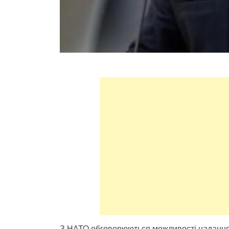
З НАТО обговорюються можливості надання 