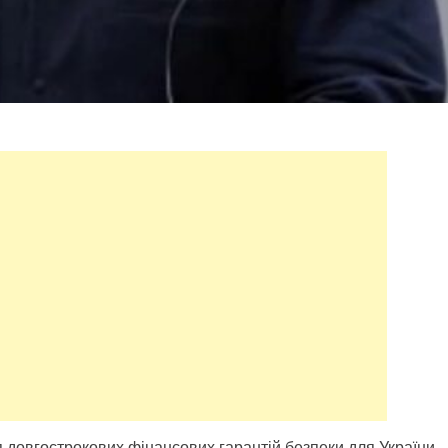
довгострокових фінансових гарантій безпеки для України.