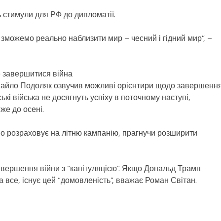
ь стимули для РФ до дипломатії.
ь зможемо реально наблизити мир – чесний і гідний мир”, –
е завершитися війна
хайло Подоляк озвучив можливі орієнтири щодо завершенн
ькі війська не досягнуть успіху в поточному наступі,
же до осені.
во розраховує на літню кампанію, прагнучи розширити
вершення війни з “капітуляцією”. Якщо Дональд Трамп
а все, існує цей “домовленість”, вважає Роман Світан.