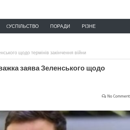
CУСПІЛЬСТВО
ПОРАДИ
РІЗНЕ
нського щодо термінів закінчення війни
важка заява Зеленського щодо
No Comment