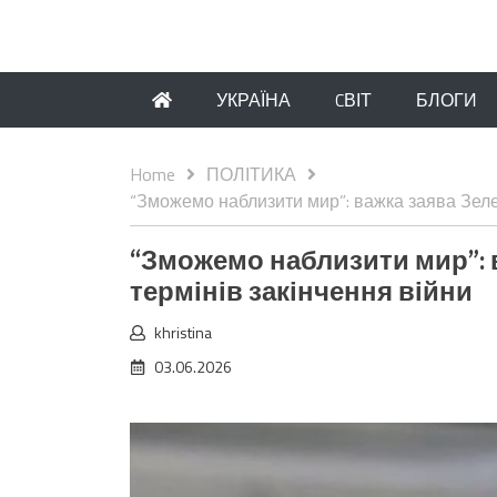
УКРАЇНА
CВІТ
БЛОГИ
Home
ПОЛІТИКА
“Зможемо наблизити мир”: важка заява Зеле
“Зможемо наблизити мир”: 
термінів закінчення війни
khristina
03.06.2026