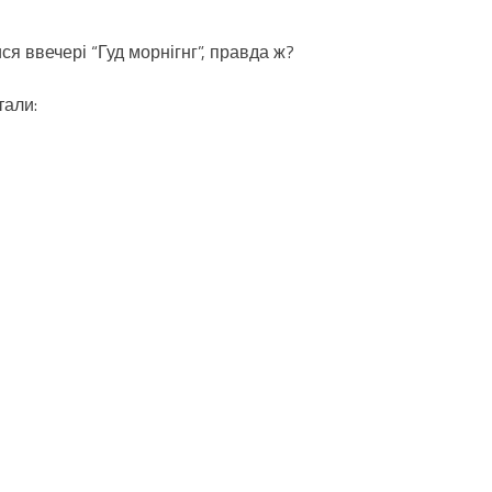
ися ввечері “Гуд морнігнг”, правда ж?
тали: