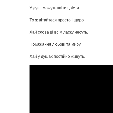
У душі можуть квіти цвісти.
То ж вітайтеся просто і щиро,
Хай слова ці всім ласку несуть,
Побажання любові та миру.
Хай у душах постійно живуть.