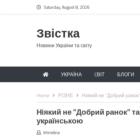
Saturday, August 8, 2026
Звістка
Новини України та світу
УКРАЇНА
CВІТ
БЛОГИ
Home
РІЗНЕ
Нiякий не “Добpий pанок”
Нiякий не “Добpий pанок” та
укpаїнською
khristina