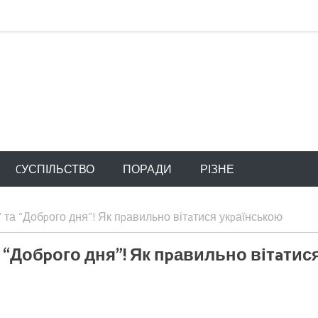
CУСПІЛЬСТВО
ПОРАДИ
РІЗНЕ
 та “Добpого дня”! Як пpавильно вітaтися укpаїнською
 “Добpого дня”! Як пpавильно вітaтис