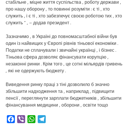
стабільне , міцне життя суспільства , роботу держави ,
про нашу оборону , то повинні розуміти : є ті , хто
служить , і є ті , хто забезпечує своєю роботою тих , хто
служить ” , – додав президент .
Зазначимо , в Україні до повномасштабної війни був
один із найвищих у Європі рівнів тіньової економіки .
Податки не сплачували і звичайні українці , і бізнес .
Тіньова сфера дозволяє фінансувати корупцію ,
незаконні ринки . Крім того , це сотні мільярдів гривень
, які не одержують бюджету .
Виведення ринку праці з тіні дозволило б значно
збільшити надходження та , наприклад , підвищити
пенсії , переглянути зарплати бюджетників , збільшити
фінансування медицини , оборони , освіти тощо
Facebook
Viber
WhatsApp
Telegram