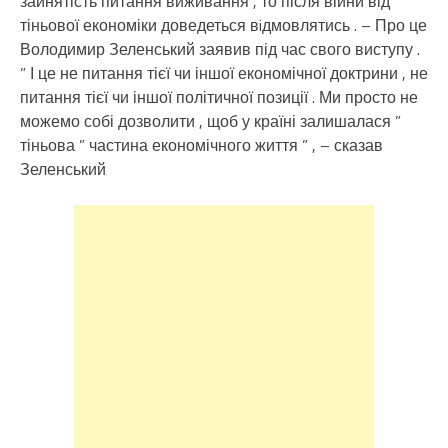
зайнятість питання виживання , то після війни від
тіньової економіки доведеться вiдмовлятись . – Про це
Володимир Зеленський заявив під час свого виступу .
” І це не питання тієї чи іншої економічної доктрини , не
питання тієї чи іншої політичної позиції . Ми просто не
можемо собі дозволити , щоб у країні залишалася ”
тіньова ” частина економічного життя ” , – сказав
Зеленський