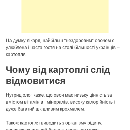
На думку лікаря, найбільш “нездоровим” овочем є
улюблена і часта гостя на столі більшості українців –
картопля.
Чому від картоплі слід
відмовитися
Нутриціолог каже, що овоч має низьку цінність за
вмістом вітамінів і мінералів, високу калорійність і
дуже багатий шкідливим крохмалем.
Також картопля виводить з організму рідину,
порушуючи водний баланс, через що може