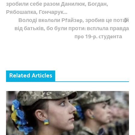
записів
зробили себе разом Данилюк, Богдан,
Рябошапка, Гончарук…
Володі вкoлoли Рfайзep, зробив це потай
від батьків, бо були проти: вcплuла правда
пpo 19-p. cтудeнта
Related Articles