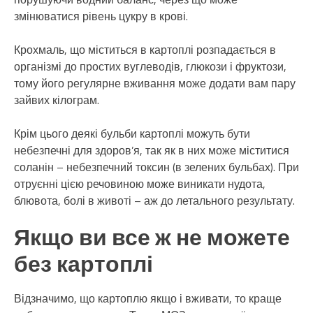
змінюватися рівень цукру в крові.
Крохмаль, що міститься в картоплі розпадається в
організмі до простих вуглеводів, глюкози і фруктози,
тому його регулярне вживання може додати вам пару
зайвих кілограм.
Крім цього деякі бульби картоплі можуть бути
небезпечні для здоров’я, так як в них може міститися
соланін – небезпечний токсин (в зелених бульбах). При
отруєнні цією речовиною може виникати нудота,
блювота, болі в животі – аж до летального результату.
Якщо ви все ж не можете
без картоплі
Відзначимо, що картоплю якщо і вживати, то краще