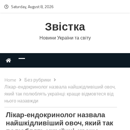
Saturday, August 8, 2026
Звістка
Новини України та світу
Home
Без рубрики
Лікар-ендокринолог назвала найшкідливіший овоч,
який так полюблять українці: краще відмовтеся від
нього назавжди
Лікар-ендокринолог назвала
найшкідливіший овоч, який так