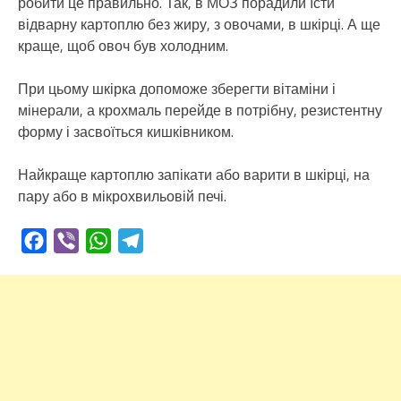
робити це правильно. Так, в МОЗ порадили їсти
відварну картоплю без жиру, з овочами, в шкірці. А ще
краще, щоб овоч був холодним.
При цьому шкірка допоможе зберегти вітаміни і
мінерали, а крохмаль перейде в потрібну, резистентну
форму і засвоїться кишківником.
Найкраще картоплю запікати або варити в шкірці, на
пару або в мікрохвильовій печі.
Facebook
Viber
WhatsApp
Telegram