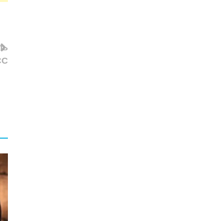
ль
ЄС