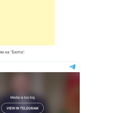
м на “Белта”.