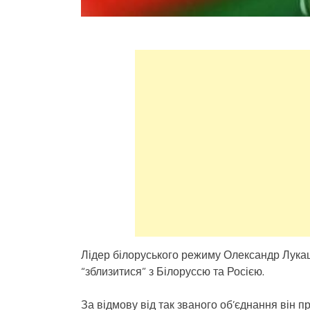
Лідер білоруського режиму Олександр Лука
“зблизитися” з Білоруссю та Росією.
За відмову від так званого об’єднання він п