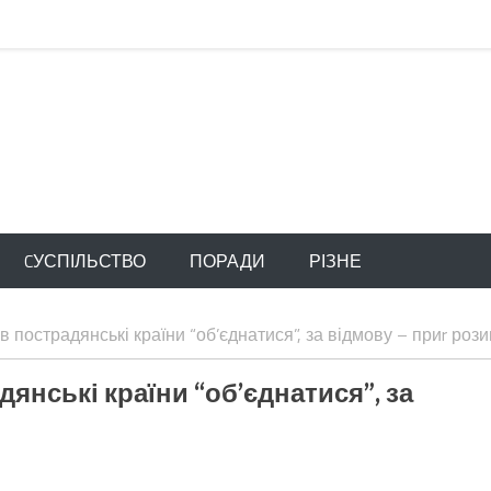
CУСПІЛЬСТВО
ПОРАДИ
РІЗНЕ
 пострадянські країни “об’єднатися”, за відмову – приr рози
янські країни “об’єднатися”, за