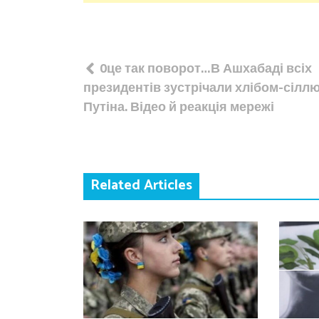
Навігація
0це так поворот…В Ашхабаді всіх
записів
президентів зустрічали хлібом-сіллю
Путіна. Відео й реакція мережі
Related Articles