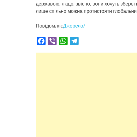
державою, якщо, звісно, вони хочуть зберег
лише спільно можна протистояти глобальним
Повідомляє
Джерело/
Facebook
Viber
WhatsApp
Telegram