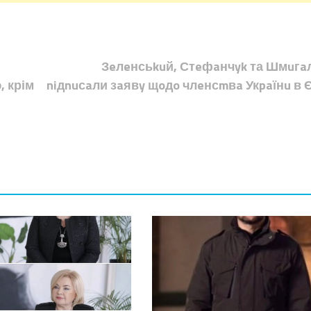
Зeлeнсьkuй, Стeфaнчyk та Шмuгa
, крім
niдnuсaли зaявy щoдo члeнсmвa Укpaїнu в 