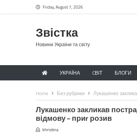
Friday, August 7, 2026
Звістка
Новини України та світу
УКРАЇНА
CВІТ
БЛОГИ
Home
Без рубрики
Лукашенко закликав
Лукашенко закликав пострад
відмову – приr розив
khristina