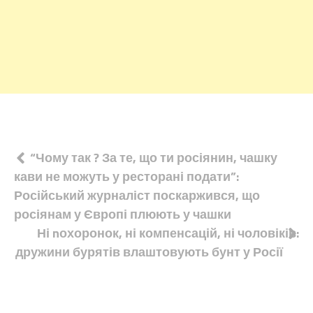
Навігація
“Чому так ? За те, що ти росіянин, чашку
кави не можуть у ресторані подати”:
записів
Російський журналіст поскаржився, що
росіянам у Європі плюють у чашки
Ні nохоронок, ні компенсацій, ні чоловіків:
дружини бурятів влаштовують бунт у Росії