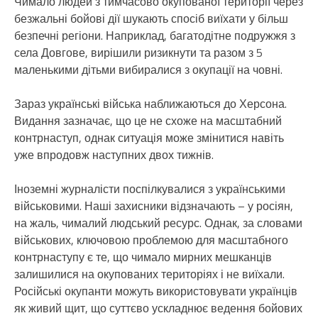
Чимало людей з тимчасово окупованої території через
безжальні бойові дії шукають спосіб виїхати у більш
безпечні регіони. Наприклад, багатодітне подружжя з
села Довгове, вирішили ризикнути та разом з 5
маленькими дітьми вибиралися з окупації на човні.
Зараз українські війська наближаються до Херсона.
Видання зазначає, що це не схоже на масштабний
контрнаступ, однак ситуація може змінитися навіть
уже впродовж наступних двох тижнів.
Іноземні журналісти поспілкувалися з українськими
військовими. Наші захисники відзначають – у росіян,
на жаль, чималий людський ресурс. Однак, за словами
військових, ключовою проблемою для масштабного
контрнаступу є те, що чимало мирних мешканців
залишилися на окупованих територіях і не виїхали.
Російські окупанти можуть використовувати українців
як живий щит, що суттєво ускладнює ведення бойових