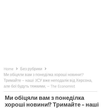
Home
Без рубрики
Ми обіцяли вам з понеділка хороші новини!?
Тримайте – наші 3СУ вже неподалік від Херсона,
але бої будуть тяжкими, – The Economist
Ми обіцяли вам з понеділка
хороші новини!? Тримайте – наші