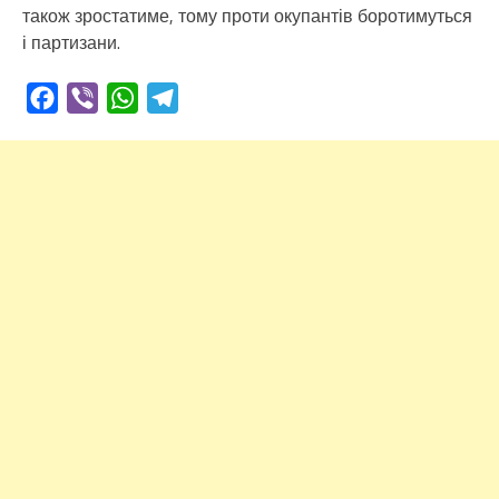
також зростатиме, тому проти окупантів боротимуться
і партизани.
Facebook
Viber
WhatsApp
Telegram