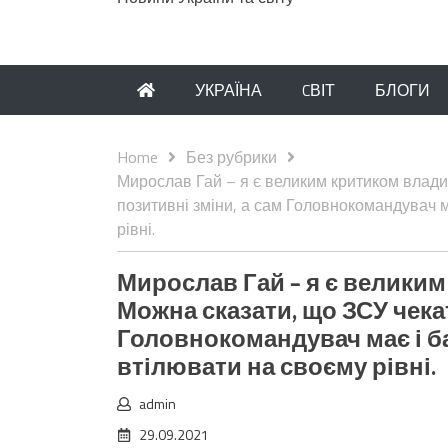
УКРАЇНА
CВІТ
БЛОГИ
Home
Без рубрики
Мирослав Гай – я є великим критиком влади,
позитивні зміни, а сам Головнокомандувач 
рівні.
Мирослав Гай – я є великим 
Можна сказати, що ЗСУ чека
Головнокомандувач має і б
втілювати на своєму рівні.
admin
29.09.2021