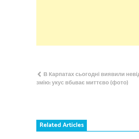
Навігація
В Карпатах сьогодні виявили нев
записів
змію: укус вбuває миттєво (фото)
Related Articles