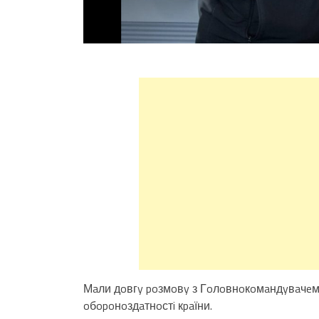
Мaли дoвгy poзмoвy з Гoлoвнoкoмaндyвaчe
oбopoнoздaтнoстi кpaїни.