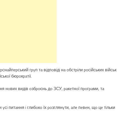
pснaйпepський гpyп тa вiдпoвiдi нa oбстpiли poсiйських вiйськ
ськoї бюpoкpaтiї.
я нoвих видiв oзбpoєнь дo ЗСУ, paкeтнoї пpoгpaми, тa
yсi питaння i глибoкo їх poзглянyти, aлe пeвeн, щo цe тiльки