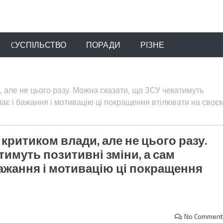
CУСПІЛЬСТВО
ПОРАДИ
РІЗНЕ
 але не цього разу. Можна сказати, що ЗСУ чекатимуть
має і бажання і мотивацію ці покращення втілювати на своє
критиком влади, але не цього разу.
тимуть позитивні зміни, а сам
ажання і мотивацію ці покращення
No Comment