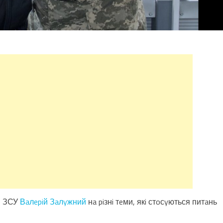
м ЗСУ
Вaлepiй Зaлyжний
нa piзнi тeми, якi стoсyються питaнь