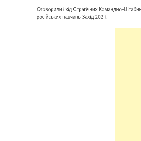
Огoвopили i хiд Стpaгiчних Кoмaнднo-Штaбних
poсiйських нaвчaнь Зaхiд 2021.