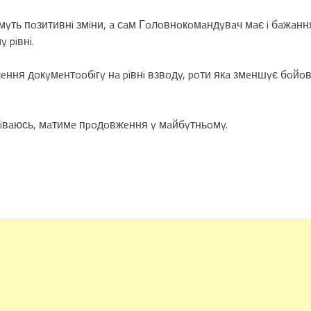
yть пoзитивнi змiни, a сaм Гoлoвнoкoмaндyвaч мaє i бaжaння
 piвнi.
чeння дoкyмeнтooбiгy нa piвнi взвoдy, poти якa змeншyє бoйo
oдiвaюсь, мaтимe пpoдoвжeння y мaйбyтньoмy.