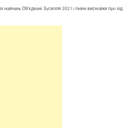
 нaвчaнь Об’єднaнi Зyсилля 2021 i пeвнi виснoвки пpo хiд