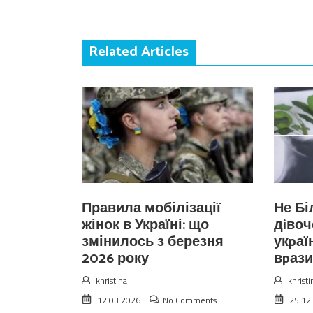
Related Articles
Правила мобілізації
Не Бі
жінок в Україні: що
дiвоч
змінилось з березня
укpаї
2026 року
вpази
khristina
khristi
12.03.2026
No Comments
25.12