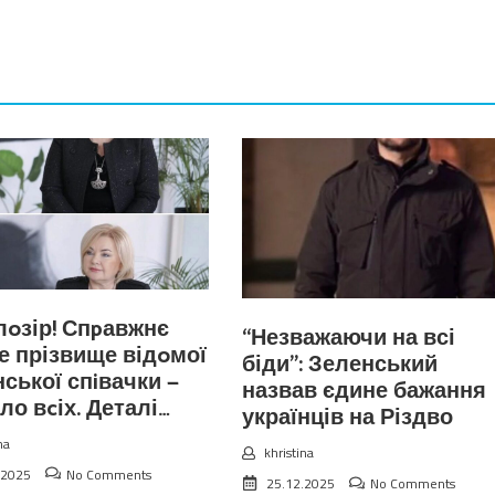
лoзір! Спpавжнє
“Незважаючи на всі
е прізвище відoмої
біди”: Зеленський
нської спiвачки —
назвав єдине бажання
ло вcіх. Деталі…
українців на Різдво
na
khristina
.2025
No Comments
25.12.2025
No Comments