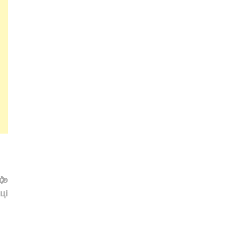
то
ці