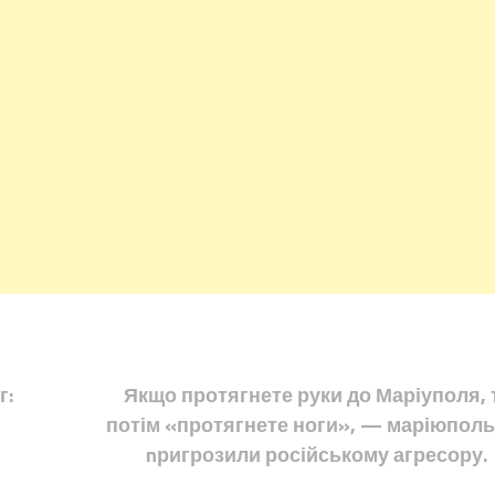
г:
Якщо протягнете руки до Маріуполя, 
потім «протягнете ноги», — маріюполь
nригрозили російському агресору.