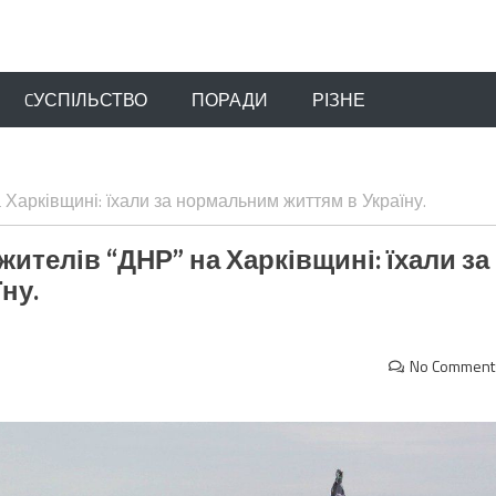
CУСПІЛЬСТВО
ПОРАДИ
РІЗНЕ
Харківщині: їхали за нормальним життям в Україну.
телів “ДНР” на Харківщині: їхали за
ну.
No Comment