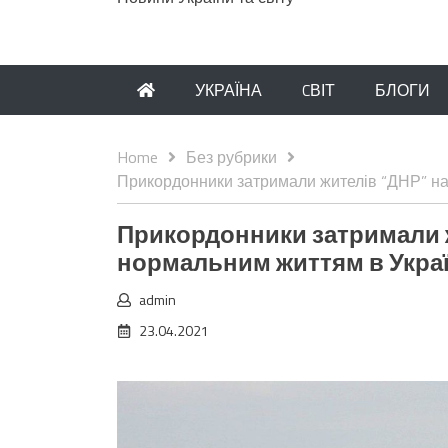
УКРАЇНА
CВІТ
БЛОГИ
Home
Без рубрики
Прикордонники затримали жителів “ДНР” на 
Прикордонники затримали жи
нормальним життям в Украї
admin
23.04.2021