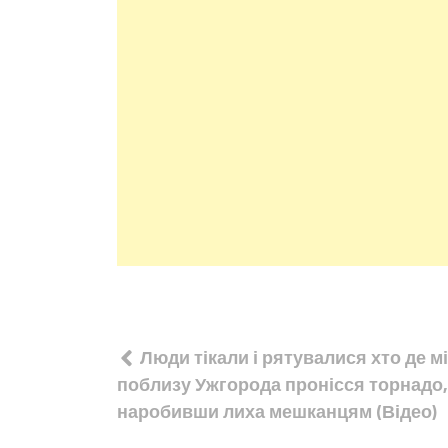
Навігація
Люди тікали і рятувалися хто де мі
записів
поблизу Ужгорода пронісся торнадо,
наробивши лиха мешканцям (Відео)